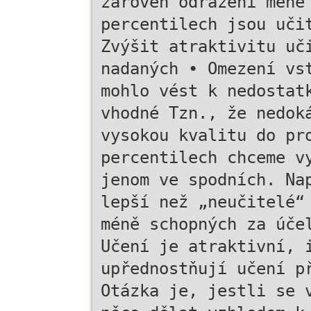
zároveň odrazeni méně
percentilech jsou uči
Zvýšit atraktivitu uč
nadaných • Omezení vs
mohlo vést k nedostat
vhodné Tzn., že nedok
vysokou kvalitu do pr
percentilech chceme v
jenom ve spodních. Na
lepší než „neučitelé“
méně schopných za úče
Učení je atraktivní, 
upřednostňují učení p
Otázka je, jestli se 