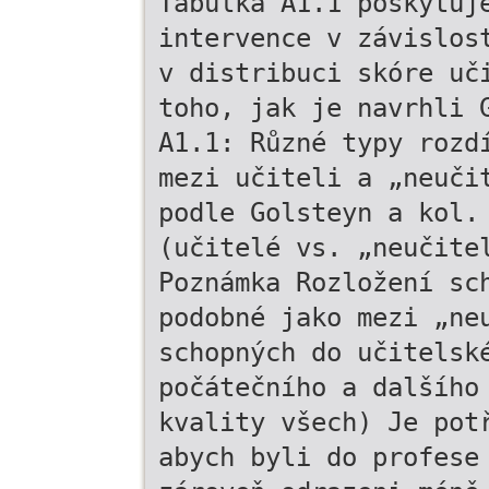
Tabulka A1.1 poskytuj
intervence v závislos
v distribuci skóre uč
toho, jak je navrhli 
A1.1: Různé typy rozd
mezi učiteli a „neuči
podle Golsteyn a kol.
(učitelé vs. „neučite
Poznámka Rozložení sc
podobné jako mezi „ne
schopných do učitelsk
počátečního a dalšího
kvality všech) Je pot
abych byli do profese