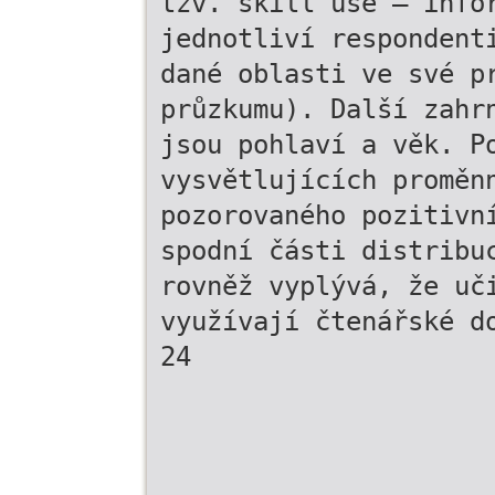
tzv. skill use – info
jednotliví respondent
dané oblasti ve své p
průzkumu). Další zahr
jsou pohlaví a věk. P
vysvětlujících proměn
pozorovaného pozitivn
spodní části distribu
rovněž vyplývá, že uč
využívají čtenářské d
24