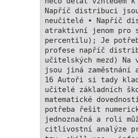
něco dělat vzhledem k
Napříč distribuci jso
neučitelé • Napříč di
atraktivní jenom pro 
percentilu); Je potře
profese napříč distri
učitelských mezd) Na 
jsou jiná zaměstnání 
16 Autoři si tady kla
učitelé základních šk
matematické dovednost
potřeba řešit numeric
jednoznačná a roli mů
citlivostní analýze p