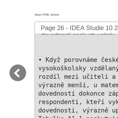
Basic HTML Version
Page 26 - IDEA Studie 10 20
dovednosti ceskych ucitelu
• Když porovnáme česk
vysokoškolsky vzdělan
rozdíl mezi učiteli a
výrazně menší, u mate
dovedností dokonce zá
respondenti, kteří vy
dovednosti, výrazně u