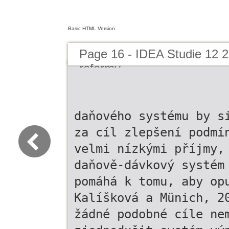
Basic HTML Version
Page 16 - IDEA Studie 12 
reformy
daňového systému by s
za cíl zlepšení podmí
velmi nízkými příjmy,
daňově-dávkový systém
pomáhá k tomu, aby op
Kalíšková a Münich, 2
žádné podobné cíle ne