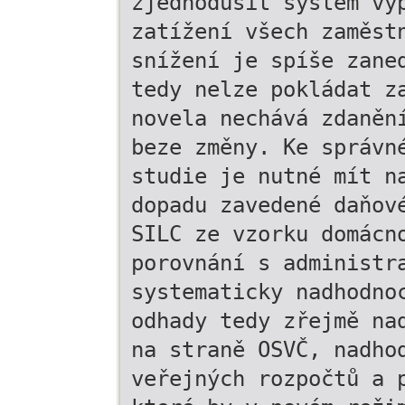
zjednodušit systém vý
zatížení všech zaměst
snížení je spíše zane
tedy nelze pokládat z
novela nechává zdaněn
beze změny. Ke správn
studie je nutné mít n
dopadu zavedené daňov
SILC ze vzorku domácn
porovnání s administr
systematicky nadhodno
odhady tedy zřejmě na
na straně OSVČ, nadho
veřejných rozpočtů a 