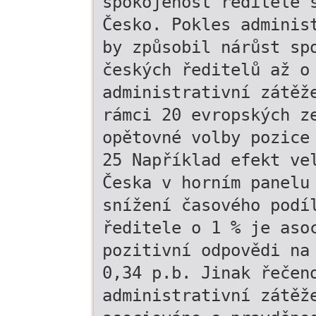
spokojenost ředitele 
Česko. Pokles adminis
by způsobil nárůst sp
českých ředitelů až o
administrativní zátěž
rámci 20 evropských z
opětovné volby pozice
25 Například efekt ve
Česka v horním panelu
snížení časového podí
ředitele o 1 % je aso
pozitivní odpovědi na
0,34 p.b. Jinak řečen
administrativní zátěž