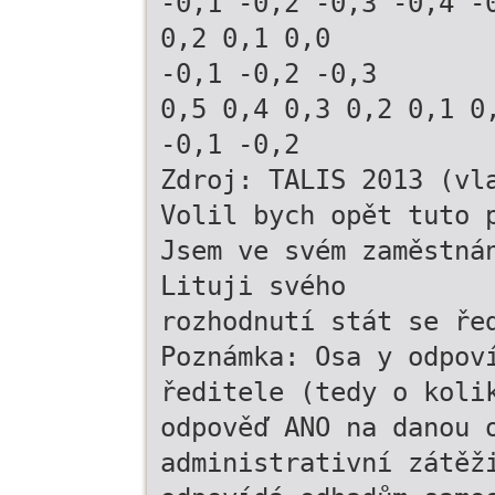
-0,1 -0,2 -0,3 -0,4 -
0,2 0,1 0,0
-0,1 -0,2 -0,3
0,5 0,4 0,3 0,2 0,1 0
-0,1 -0,2
Zdroj: TALIS 2013 (vl
Volil bych opět tuto 
Jsem ve svém zaměstná
Lituji svého
rozhodnutí stát se ře
Poznámka: Osa y odpov
ředitele (tedy o koli
odpověď ANO na danou 
administrativní zátěž