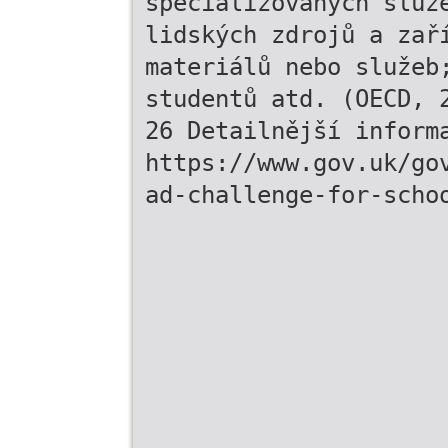
specializovaných služ
lidských zdrojů a zař
materiálů nebo služeb
studentů atd. (OECD, 
26 Detailnější inform
https://www.gov.uk/go
ad-challenge-for-scho