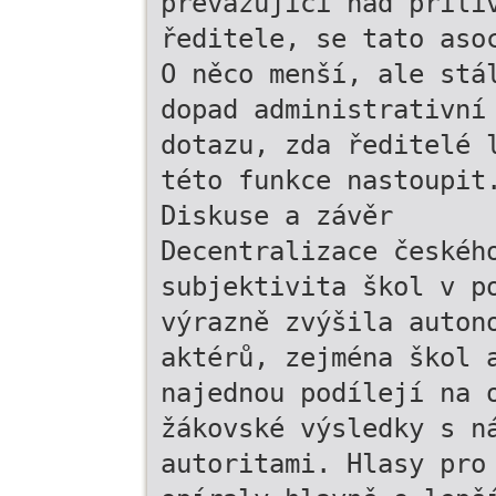
převažující nad příli
ředitele, se tato aso
O něco menší, ale stá
dopad administrativní
dotazu, zda ředitelé 
této funkce nastoupit
Diskuse a závěr
Decentralizace českéh
subjektivita škol v p
výrazně zvýšila auton
aktérů, zejména škol 
najednou podílejí na 
žákovské výsledky s n
autoritami. Hlasy pro