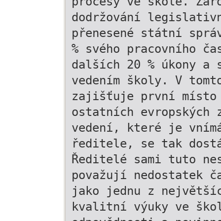
procesy ve škole. Zár
dodržování legislativ
přenesené státní sprá
% svého pracovního ča
dalších 20 % úkony a 
vedením školy. V tomt
zajišťuje první místo
ostatních evropských 
vedení, které je vním
ředitele, se tak dost
Ředitelé sami tuto ne
považují nedostatek č
jako jednu z největší
kvalitní výuky ve ško