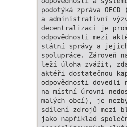
odpovědnosti a systém
podotýká zpráva OECD 
a administrativní výz
decentralizaci je pro
odpovědnosti mezi akt
státní správy a jejic
spolupráce. Zároveň n
leží úloha zvážit, zd
aktéři dostatečnou ka
odpovědnosti dovedli 
na místní úrovni nedo
malých obcí), je nezb
sdílení zdrojů mezi b
jako například společ