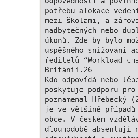
odpovědnosti a povinn
potřebu alokace veden
mezi školami, a zárov
nadbytečných nebo dup
úkonů. Zde by bylo mo
úspěšného snižování a
ředitelů “Workload ch
Británii.26
Kdo odpovídá nebo lép
poskytuje podporu pro
poznamenal Hřebecký (
je ve většině případů
obce. V českém vzdělá
dlouhodobě absentují 