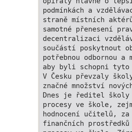
opíraly hlavně o lepš
podmínkách a vzděláva
straně místních aktér
samotné přenesení pra
decentralizaci vzdělá
součástí poskytnout o
potřebnou odbornou a 
aby byli schopni tyto
V Česku převzaly škol
značné množství novýc
Dnes je ředitel školy
procesy ve škole, zej
hodnocení učitelů, za
finančních prostředků