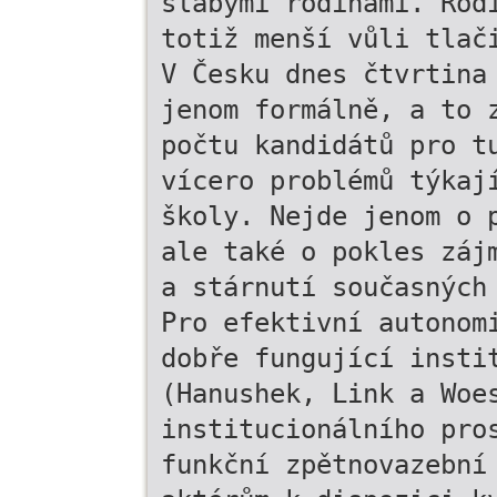
slabými rodinami. Rod
totiž menší vůli tlač
V Česku dnes čtvrtina
jenom formálně, a to 
počtu kandidátů pro t
vícero problémů týkaj
školy. Nejde jenom o 
ale také o pokles záj
a stárnutí současných
Pro efektivní autonom
dobře fungující insti
(Hanushek, Link a Woe
institucionálního pro
funkční zpětnovazební