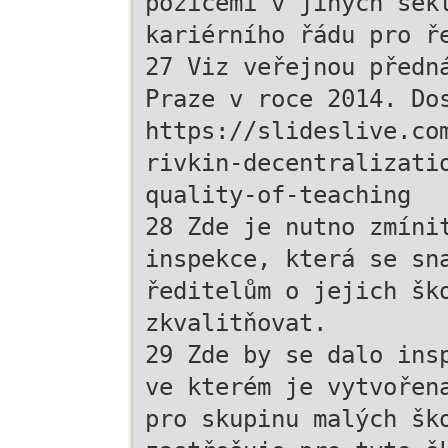
pozicemi v jiných sek
kariérního řádu pro ř
27 Viz veřejnou předn
Praze v roce 2014. Do
https://slideslive.co
rivkin-decentralizati
quality-of-teaching
28 Zde je nutno zmíni
inspekce, která se sn
ředitelům o jejich šk
zkvalitňovat.
29 Zde by se dalo ins
ve kterém je vytvořen
pro skupinu malých šk