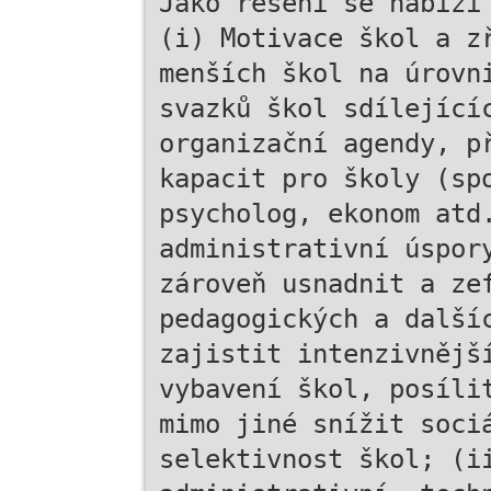
Jako řešení se nabízí
(i) Motivace škol a z
menších škol na úrovn
svazků škol sdílející
organizační agendy, p
kapacit pro školy (sp
psycholog, ekonom atd
administrativní úspor
zároveň usnadnit a ze
pedagogických a další
zajistit intenzivnějš
vybavení škol, posíli
mimo jiné snížit soci
selektivnost škol; (i