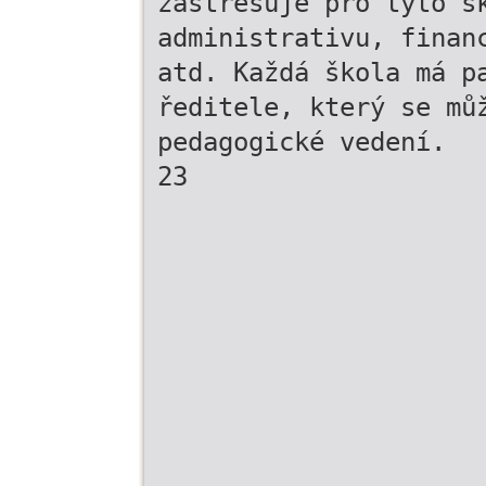
zastřešuje pro tyto š
administrativu, finan
atd. Každá škola má p
ředitele, který se mů
pedagogické vedení.
23