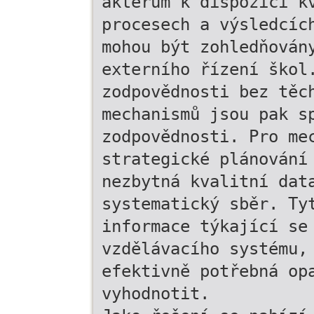
aktérům k dispozici k
procesech a výsledcíc
mohou být zohledňován
externího řízení škol
zodpovědnosti bez těc
mechanismů jsou pak s
zodpovědnosti. Pro me
strategické plánování
nezbytná kvalitní dat
systematický sběr. Ty
informace týkající se
vzdělávacího systému,
efektivně potřebná op
vyhodnotit.