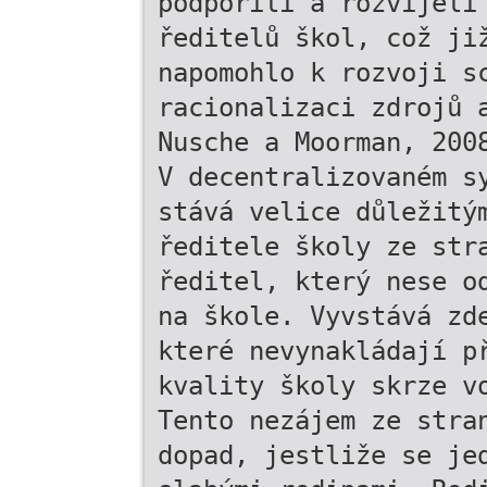
podpořili a rozvíjeli
ředitelů škol, což ji
napomohlo k rozvoji s
racionalizaci zdrojů 
Nusche a Moorman, 200
V decentralizovaném s
stává velice důležitý
ředitele školy ze str
ředitel, který nese o
na škole. Vyvstává zd
které nevynakládají p
kvality školy skrze v
Tento nezájem ze stra
dopad, jestliže se je