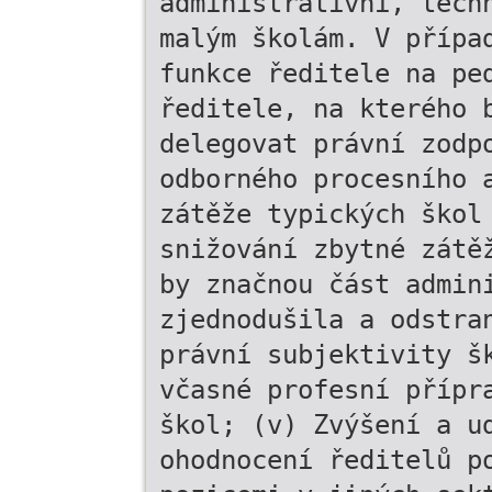
administrativní, tech
malým školám. V přípa
funkce ředitele na pe
ředitele, na kterého 
delegovat právní zodp
odborného procesního 
zátěže typických škol
snižování zbytné zátě
by značnou část admin
zjednodušila a odstra
právní subjektivity š
včasné profesní přípr
škol; (v) Zvýšení a u
ohodnocení ředitelů p