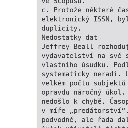
ve Scopusu.
c. Protože některé ča
elektronický ISSN, by
duplicity.
Nedostatky dat
Jeffrey Beall rozhodu
vydavatelství na své 
vlastního úsudku. Pod
systematicky neradí. 
velkém počtu subjektů
opravdu náročný úkol.
nedošlo k chybě. Časo
v míře „predátorství“
podvodné, ale řada da