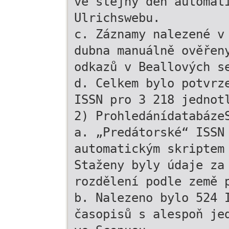
ve stejný den automat
Ulrichswebu.
c. Záznamy nalezené v
dubna manuálně ověřen
odkazů v Beallových s
d. Celkem bylo potvrz
ISSN pro 3 218 jednot
2) Prohledánídatabáze
a. „Predátorské“ ISSN
automatickým skriptem
Staženy byly údaje za
rozdělení podle země 
b. Nalezeno bylo 524 
časopisů s alespoň je