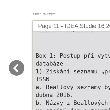
Basic HTML Version
Page 11 - IDEA Studie 16 
casopisy ve Scopusu
Box 1: Postup při vyt
databáze
1) Získání seznamu „p
ISSN
a. Beallovy seznamy b
dubna 2016.
b. Názvy z Beallových