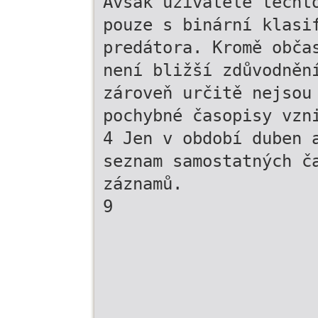
Avšak uživatelé těcht
pouze s binární klasi
predátora. Kromě obča
není bližší zdůvodněn
zároveň určitě nejsou
pochybné časopisy vzn
4 Jen v období duben 
seznam samostatných č
záznamů.
9