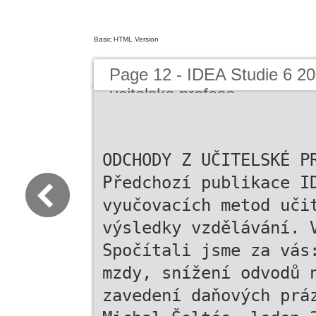
Basic HTML Version
Page 12 - IDEA Studie 6 2
ucitelske profese
ODCHODY Z UČITELSKÉ P
Předchozí publikace I
vyučovacích metod uči
výsledky vzdělávání. 
Spočítali jsme za vás
mzdy, snížení odvodů 
zavedení daňových prá