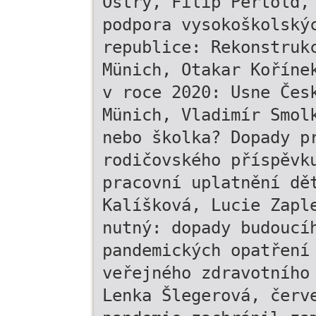
Ostrý, Filip Pertold,
podpora vysokoškolský
republice: Rekonstruk
Münich, Otakar Koříne
v roce 2020: Usne Čes
Münich, Vladimír Smol
nebo školka? Dopady p
rodičovského příspěvk
pracovní uplatnění dě
Kalíšková, Lucie Zapl
nutný: dopady budoucí
pandemických opatření
veřejného zdravotního
Lenka Šlegerová, červ