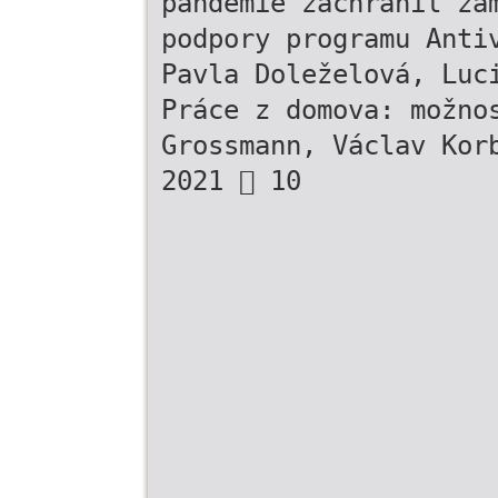
pandemie zachránil za
podpory programu Anti
Pavla Doleželová, Luc
Práce z domova: možno
Grossmann, Václav Kor
2021  10