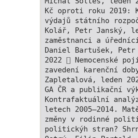
Michal Šoltés, leden 
Kč oproti roku 2019: 
výdajů státního rozpo
Kolář, Petr Janský, l
zaměstnanci a úředníc
Daniel Bartušek, Petr
2022  Nemocenské poj
zavedení karenční dob
Zapletalová, leden 20
GA ČR a publikační vý
Kontrafaktuální analý
letech 2005–2014. Mat
změny v rodinné polit
politickýh stran? Shr