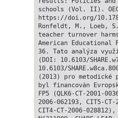
results: Policies and
schools (Vol. II). OE
https://doi.org/10.17
Ronfeldt, M., Loeb, S
teacher turnover harm
American Educational 
36. Tato analýza využ
(DOI: 10.6103/SHARE.w
10.6103/SHARE.w8ca.80
(2013) pro metodické 
byl financován Evrops
FP5 (QLK6-CT-2001-003
2006-062193, CIT5-CT-
CIT4-CT-2006-028812),