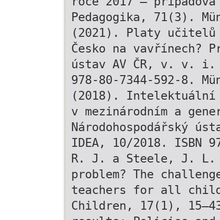
roce 2017 – případová
Pedagogika, 71(3). Mü
(2021). Platy učitelů
Česko na vavřínech? P
ústav AV ČR, v. v. i.
978-80-7344-592-8. Mü
(2018). Intelektuální
v mezinárodním a gene
Národohospodářský úst
IDEA, 10/2018. ISBN 9
R. J. a Steele, J. L.
problem? The challeng
teachers for all chil
Children, 17(1), 15–4