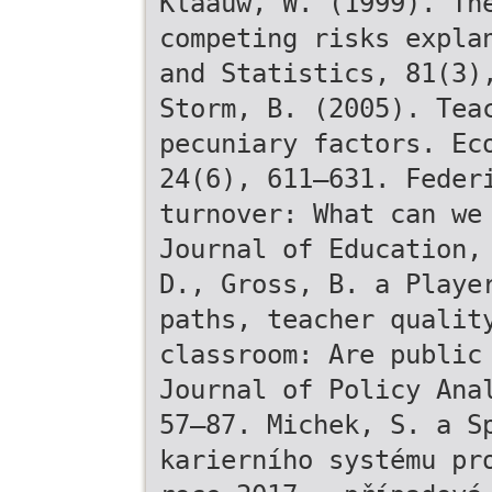
Klaauw, W. (1999). Th
competing risks expla
and Statistics, 81(3)
Storm, B. (2005). Tea
pecuniary factors. Ec
24(6), 611–631. Feder
turnover: What can we
Journal of Education,
D., Gross, B. a Playe
paths, teacher qualit
classroom: Are public
Journal of Policy Ana
57–87. Michek, S. a S
karierního systému pr