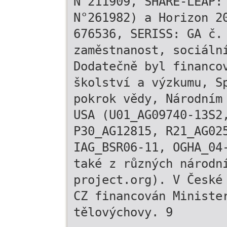
N°211909, SHARE-LEAP:
N°261982) a Horizon 2
676536, SERISS: GA č.
zaměstnanost, sociáln
Dodatečně byl financo
školství a výzkumu, S
pokrok vědy, Národním
USA (U01_AG09740-13S2
P30_AG12815, R21_AG02
IAG_BSR06-11, OGHA_04
také z různých národn
project.org). V České
CZ financován Ministe
tělovýchovy. 9