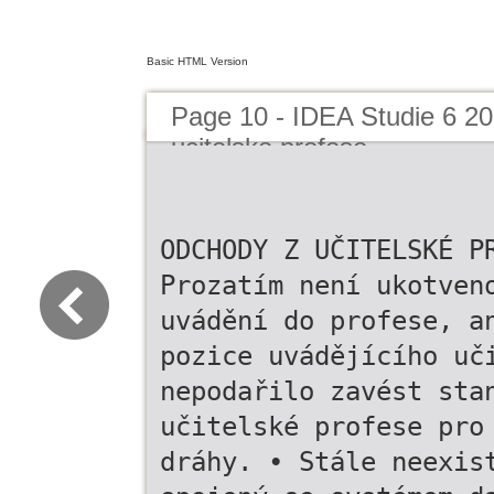
Basic HTML Version
Page 10 - IDEA Studie 6 2
ucitelske profese
ODCHODY Z UČITELSKÉ P
Prozatím není ukotven
uvádění do profese, a
pozice uvádějícího uč
nepodařilo zavést sta
učitelské profese pro
dráhy. • Stále neexis