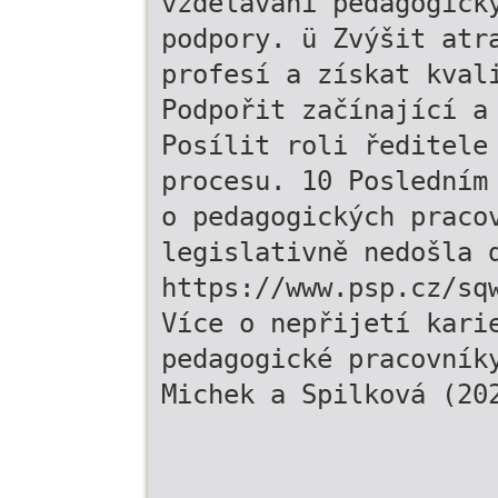
vzdělávání pedagogick
podpory. ü Zvýšit atr
profesí a získat kval
Podpořit začínající a
Posílit roli ředitele
procesu. 10 Posledním
o pedagogických praco
legislativně nedošla 
https://www.psp.cz/sq
Více o nepřijetí kari
pedagogické pracovník
Michek a Spilková (20