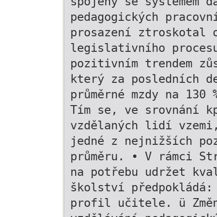
spojený se systémem d
pedagogických pracovn
prosazení ztroskotal 
legislativního proces
pozitivním trendem zů
který za posledních d
průměrné mzdy na 130 
Tím se, ve srovnání k
vzdělaných lidí vzemi
jedné z nejnižších po
průměru. • V rámci St
na potřebu udržet kva
školství předpokládá:
profil učitele. ü Změ