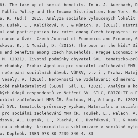
6). The take-up of social benefits. In A. J. Auerbach, D
 Public Policy and the Income Distribution. New York: Ru
a, K. (Ed.). 2015. Analýza sociálně vyloučených lokalit 
o. Dušek, L., Kalíšková, K., & Münich, D. (2013). Distri
al and participation tax rates among Czech taxpayers: re
inance a Úvěr: Czech Journal of Economics and Finance, 6
šková, K., & Münich, D. (2015). The poor or the kids? Di
s and benefits among Czech households. Prague Economic P
 M. (2021). Životní podmínky obyvatel SVL: tematicko-prů
é chudoby. Praha: Agentura pro sociální začleňování MMR 
 nečerpání sociálních dávek. VÚPSV, v.v.i., Praha. Matěj
 Veselý, A. (2010). Nerovnosti ve vzdělávání: od měření 
ické nakladatelství (SLON). Sál, L. (2021). Analýza a ko
kých údajů respondentů ze šetření SVL-SILC, BRIZOLIT a E
ciální začleňování MMR ČR. Šmoldas, M., & Lang, P. (2021
el SVL: tematicko-průřezový výzkum, Materiální a sociáln
 pro sociální začleňování MMR ČR. Toušek, L., Walach, V.
dzová, A., Lupták, Ľ., Plachý, O., Dvořáková, T., & Vank
inu a chudoby: kriminalita a viktimizace v sociálně vylo
o: Doplněk. ISBN 978-80-7239-340-4. 33