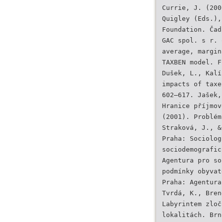
Currie, J. (200
Quigley (Eds.),
Foundation. Čad
GAC spol. s r. 
average, margin
TAXBEN model. F
Dušek, L., Kalí
impacts of taxe
602–617. Jašek,
Hranice příjmov
(2001). Problém
Straková, J., &
Praha: Sociolog
sociodemografic
Agentura pro so
podmínky obyvat
Praha: Agentura
Tvrdá, K., Bren
Labyrintem zloč
lokalitách. Brn