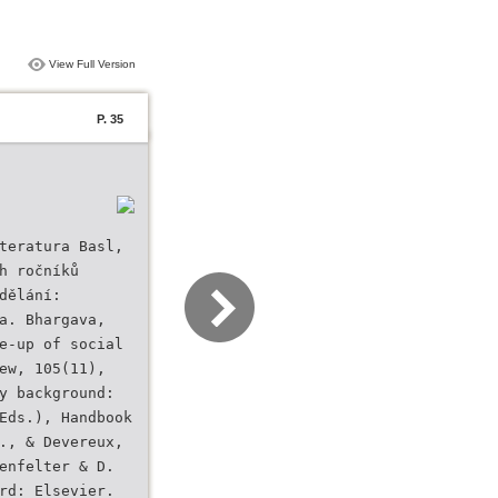
View Full Version
P. 35
teratura Basl,
h ročníků
dělání:
a. Bhargava,
e-up of social
ew, 105(11),
y background:
Eds.), Handbook
., & Devereux,
enfelter & D.
rd: Elsevier.