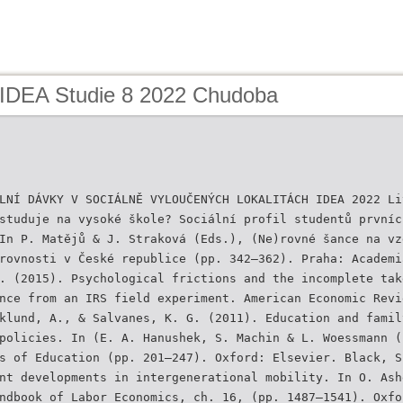
 IDEA Studie 8 2022 Chudoba
LNÍ DÁVKY V SOCIÁLNĚ VYLOUČENÝCH LOKALITÁCH IDEA 2022 Li
studuje na vysoké škole? Sociální profil studentů prvníc
In P. Matějů & J. Straková (Eds.), (Ne)rovné šance na vz
rovnosti v České republice (pp. 342–362). Praha: Academi
. (2015). Psychological frictions and the incomplete tak
nce from an IRS field experiment. American Economic Revi
klund, A., & Salvanes, K. G. (2011). Education and famil
policies. In (E. A. Hanushek, S. Machin & L. Woessmann (
s of Education (pp. 201–247). Oxford: Elsevier. Black, S
nt developments in intergenerational mobility. In O. Ash
ndbook of Labor Economics, ch. 16, (pp. 1487–1541). Oxfo