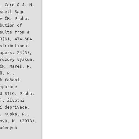
. Card & J. M.
ssell Sage
v ČR. Praha:
bution of
sults from a
3(6), 474–504.
stributional
apers, 24(5),
řezový výzkum.
ČR. Mareš, P.
ů, P.,
k řešení.
mparace
U-SILC. Praha:
). Životní
í deprivace.
, Kupka, P.,
ová, K. (2018).
učených