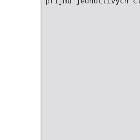
příjmů jednotlivých č