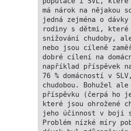
populace i SVL, které
má nárok na nějakou s
jedná zejména o dávky
rodiny s dětmi, které
snižování chudoby, al
nebo jsou cíleně zamě
dobré cílení na domác
například příspěvek n
76 % domácností v SLV
chudobou. Bohužel ale
příspěvku (čerpá ho j
které jsou ohrožené c
jeho účinnost v boji 
Problém nízké míry po