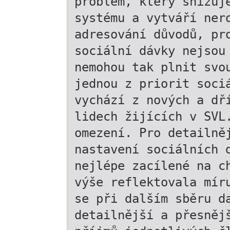
problém, který snižuj
systému a vytváří ner
adresování důvodů, pr
sociální dávky nejsou
nemohou tak plnit svo
jednou z priorit soci
vychází z nových a dř
lidech žijících v SVL
omezení. Pro detailně
nastavení sociálních 
nejlépe zacílené na c
výše reflektovala mír
se při dalším sběru d
detailnější a přesněj