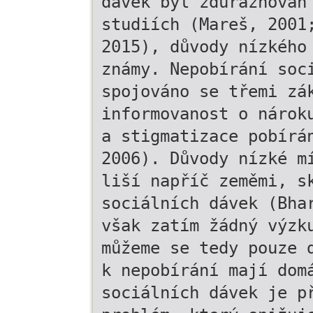
dávek byl zdůrazňován
studiích (Mareš, 2001
2015), důvody nízkého
známy. Nepobírání soc
spojováno se třemi zá
informovanost o nárok
a stigmatizace pobírá
2006). Důvody nízké m
liší napříč zeměmi, s
sociálních dávek (Bha
však zatím žádný výzk
můžeme se tedy pouze 
k nepobírání mají dom
sociálních dávek je p