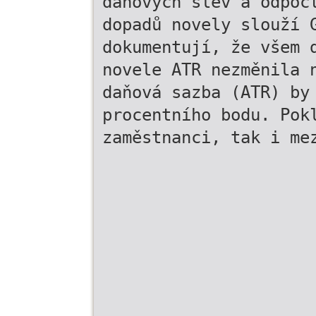
daňových slev a odpoč
dopadů novely slouží 
dokumentují, že všem 
novele ATR nezměnila 
daňová sazba (ATR) by
procentního bodu. Pok
zaměstnanci, tak i me