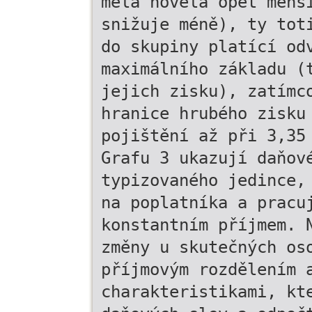
měla novela opět menš
snižuje méně), ty tot
do skupiny platící od
maximálního základu (
jejich zisku), zatímc
hranice hrubého zisku
pojištění až při 3,35
Grafu 3 ukazují daňov
typizovaného jedince,
na poplatníka a pracu
konstantním příjmem. 
změny u skutečných os
příjmovým rozdělením 
charakteristikami, kt