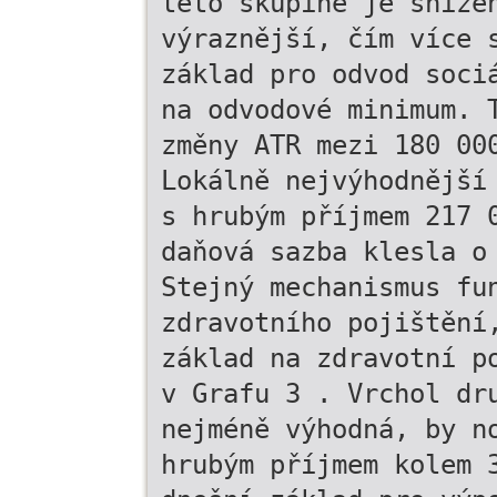
této skupině je sníže
výraznější, čím více 
základ pro odvod soci
na odvodové minimum. 
změny ATR mezi 180 00
Lokálně nejvýhodnější
s hrubým příjmem 217 
daňová sazba klesla o
Stejný mechanismus fu
zdravotního pojištění
základ na zdravotní p
v Grafu 3 . Vrchol dr
nejméně výhodná, by n
hrubým příjmem kolem 