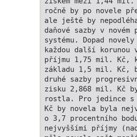
ziskem mezi 1,44 mil.
ročně by po novele př
ale ještě by nepodléh
daňové sazby v novém 
systému. Dopad novely
každou další korunou 
příjmu 1,75 mil. Kč, 
základu 1,5 mil. Kč, 
druhé sazby progresiv
zisku 2,868 mil. Kč b
rostla. Pro jedince s
Kč by novela byla nej
o 3,7 procentního bod
nejvyššími příjmy (na