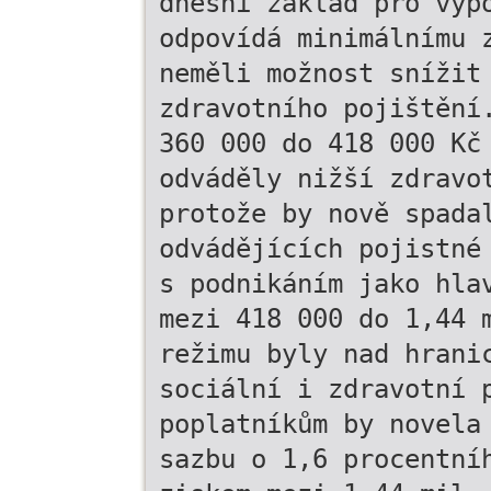
dnešní základ pro výp
odpovídá minimálnímu 
neměli možnost snížit
zdravotního pojištění
360 000 do 418 000 Kč
odváděly nižší zdravo
protože by nově spada
odvádějících pojistné
s podnikáním jako hla
mezi 418 000 do 1,44 
režimu byly nad hrani
sociální i zdravotní 
poplatníkům by novela
sazbu o 1,6 procentní