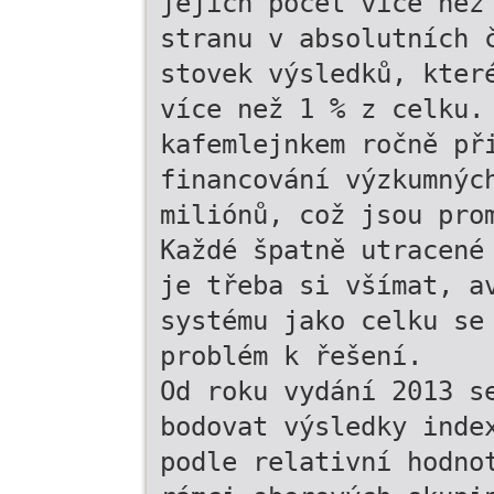
jejich počet více než
stranu v absolutních 
stovek výsledků, kter
více než 1 % z celku.
kafemlejnkem ročně př
financování výzkumnýc
miliónů, což jsou pro
Každé špatně utracené
je třeba si všímat, a
systému jako celku se
problém k řešení.
Od roku vydání 2013 s
bodovat výsledky inde
podle relativní hodno