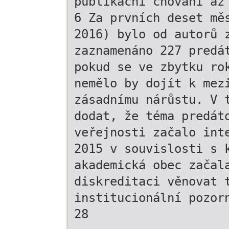
publikační chování až
6 Za prvních deset mě
2016) bylo od autorů 
zaznamenáno 227 predá
pokud se ve zbytku ro
nemělo by dojít k mez
zásadnímu nárůstu. V 
dodat, že téma predát
veřejnosti začalo int
2015 v souvislosti s 
akademická obec začal
diskreditaci věnovat 
institucionální pozor
28