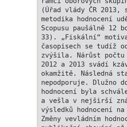
rámci oborových skupi
(Úřad vlády ČR 2013, 
metodika hodnocení ud
Scopusu paušálně 12 b
33). „Fiskální“ motiv
časopisech se tudíž o
zvýšila. Nárůst počtu
2012 a 2013 svádí kzá
okamžitě. Následná st
nepodporuje. Dlužno d
hodnocení byla schvál
a vešla v nejširší zn
výsledků hodnocení na
Změny vevládním hodno