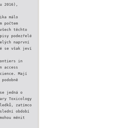
u 2016),
ika málo
m počtem
všech těchto
pisy podezřelé
elých naprvní
é se však jeví
ontiers in
n access
cience. Mají
 podobně
se jedná o
ary Toxicology
ledků, zatímco
slední období
mohou měnit