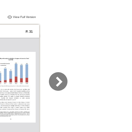
View Full Version
P. 31