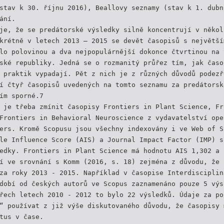
stav k 30. říjnu 2016), Beallovy seznamy (stav k 1. dubn
ání.
je, že se predátorské výsledky silně koncentrují v někol
krétně v letech 2013 – 2015 se devět časopisů s největší
lo polovinou a dva nejpopulárnější dokonce čtvrtinou na 
ské republiky. Jedná se o rozmanitý průřez tím, jak časo
 praktik vypadají. Pět z nich je z různých důvodů podezř
í čtyř časopisů uvedených na tomto seznamu za predátorsk
ím sporné.7
 je třeba zmínit časopisy Frontiers in Plant Science, Fr
Frontiers in Behavioral Neuroscience z vydavatelství ope
ers. Kromě Scopusu jsou všechny indexovány i ve Web of S
le Influence Score (AIS) a Journal Impact Factor (IMP) s
edky. Frontiers in Plant Science má hodnotu AIS 1,302 a
í ve srovnání s Komm (2016, s. 18) zejména z důvodu, že 
za roky 2013 - 2015. Například v časopise Interdisciplin
dobí od českých autorů ve Scopus zaznamenáno pouze 5 výs
řech letech 2010 - 2012 to bylo 22 výsledků. Údaje za po
“ používat z již výše diskutovaného důvodu, že časopisy 
tus v čase.