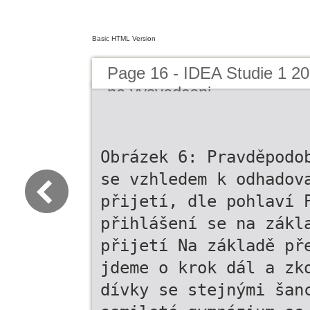
Basic HTML Version
Page 16 - IDEA Studie 1 
na vysvedceni
Obrázek 6: Pravděpodo
se vzhledem k odhadov
přijetí, dle pohlaví 
přihlášení se na zákl
přijetí Na základě př
jdeme o krok dál a zk
dívky se stejnými šan