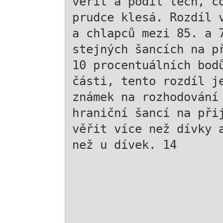
věřit a podíl těch, c
prudce klesá. Rozdíl 
a chlapců mezi 85. a 
stejných šancích na p
10 procentuálních bod
části, tento rozdíl j
známek na rozhodování
hraniční šancí na při
věřit více než dívky 
než u dívek. 14