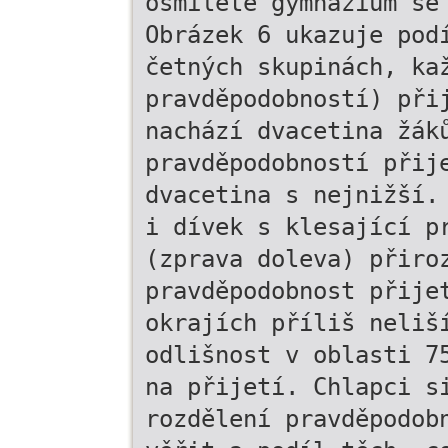
osmileté gymnázium se
Obrázek 6 ukazuje pod
četných skupinách, ka
pravděpodobností) při
nachází dvacetina žák
pravděpodobností přij
dvacetina s nejnižší.
i dívek s klesající p
(zprava doleva) přiro
pravděpodobnost přije
okrajích příliš neliš
odlišnost v oblasti 7
na přijetí. Chlapci s
rozdělení pravděpodob