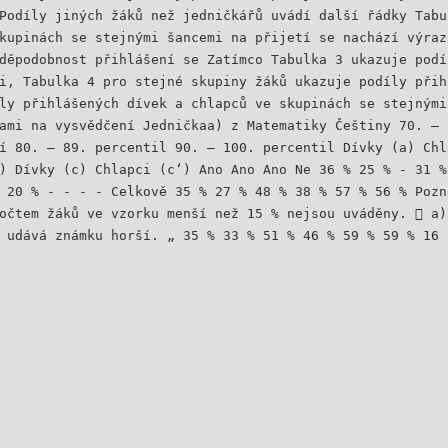
Podíly jiných žáků než jedničkářů uvádí další řádky Tabu
kupinách se stejnými šancemi na přijetí se nachází výraz
děpodobnost přihlášení se Zatímco Tabulka 3 ukazuje podí
i, Tabulka 4 pro stejné skupiny žáků ukazuje podíly přih
ly přihlášených dívek a chlapců ve skupinách se stejnými
ami na vysvědčení Jedničkaa) z Matematiky Češtiny 70. – 
í 80. – 89. percentil 90. – 100. percentil Dívky (a) Chl
) Dívky (c) Chlapci (c‘) Ano Ano Ano Ne 36 % 25 % - 31 %
 20 % - - - - Celkově 35 % 27 % 48 % 38 % 57 % 56 % Pozn
očtem žáků ve vzorku menší než 15 % nejsou uváděny.  a)
 udává známku horší. „ 35 % 33 % 51 % 46 % 59 % 59 % 16