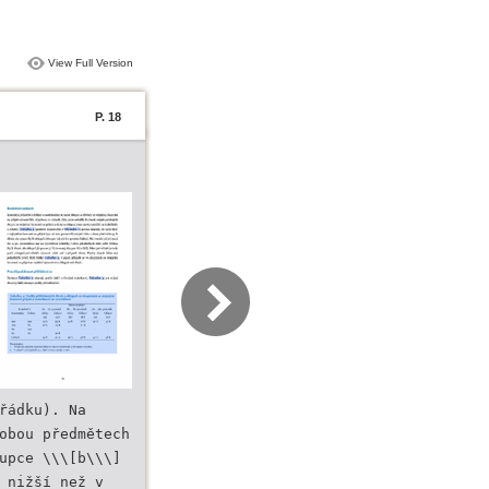
View Full Version
P. 18
řádku). Na
obou předmětech
upce \\\[b\\\]
 nižší než v