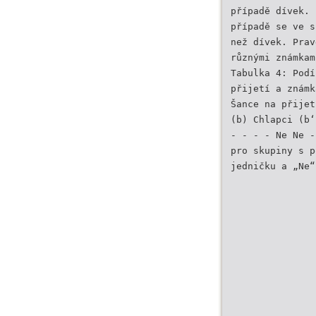
případě dívek. 
případě se ve s
než dívek. Prav
různými známkam
Tabulka 4: Podí
přijetí a známk
Šance na přijet
(b) Chlapci (b‘
- - - - Ne Ne -
pro skupiny s p
jedničku a „Ne“