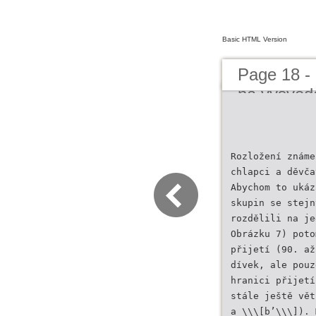
Basic HTML Version
Page 18 -
na vysved
Rozložení známe
chlapci a děvča
Abychom to ukáz
skupin se stejn
rozdělili na je
Obrázku 7) poto
přijetí (90. až
dívek, ale pouz
hranici přijetí
stále ještě vět
a \\\[b’\\\]). 