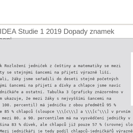
 IDEA Studie 1 2019 Dopady znamek
ceni
k Rozložení jedniček z češtiny a matematiky se mezi
ty se stejnými šancemi na přijetí výrazně liší.
ali, žáky jsme seřadili do deseti stejně početných
ými šancemi na přijetí a dívky a chlapce jsme navíc
dničkáře a ostatní. Tabulka 3 (graficky znázorněno v
m ukazuje, že mezi žáky s nejvyššími šancemi na
 100. percentil) má jedničku z obou předmětů 95 %
e 85 % chlapců (sloupce \\\[c\\\] a \\\[c‘\\\] v prvním 
 mezi 80. a 90. percentilem má na vysvědčení jedničky v 
šina 83 % dívek, ale chlapců již pouze 57 % (srovnej slo
Mezi jedničkáři je tedy podíl chlapců-jedničkářů výrazně