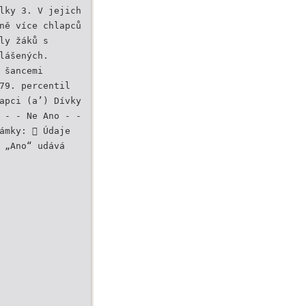
lky 3. V jejich
ně více chlapců
ly žáků s
lášených.
 šancemi
79. percentil
apci (a’) Dívky
 - - Ne Ano - -
ámky:  Údaje
 „Ano“ udává