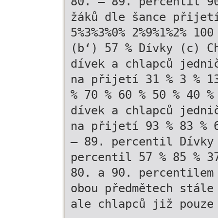
80. – 89. percentil 9
žáků dle šance přijet
5%3%3%0% 2%9%1%2% 100
(b‘) 57 % Dívky (c) C
dívek a chlapců jedni
na přijetí 31 % 3 % 1
% 70 % 60 % 50 % 40 %
dívek a chlapců jedni
na přijetí 93 % 83 % 
– 89. percentil Dívky
percentil 57 % 85 % 3
80. a 90. percentilem
obou předmětech stále
ale chlapců již pouze