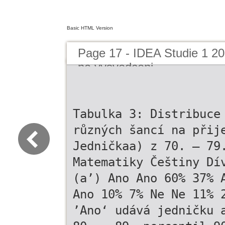
Basic HTML Version
Page 17 - IDEA Studie 1 
na vysvedceni
Tabulka 3: Distribuce
různých šancí na přij
Jedničkaa) z 70. – 79
Matematiky Češtiny Dí
(a’) Ano Ano 60% 37% 
Ano 10% 7% Ne Ne 11% 
’Ano‘ udává jedničku 