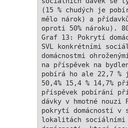
sociálních dávek se t
(15 % chudých je pobí
mělo nárok) a přídavk
oproti 50% nároku). 8
Graf 13: Pokrytí domá
SVL konkrétními sociá
domácnostmi ohroženým
na příspěvek na bydle
pobírá ho ale 22,7 % 
50,4% 15,4 % 14,7% př
příspěvek pobírání př
dávky v hmotné nouzi 
pokrytí domácností v 
lokalitách sociálními