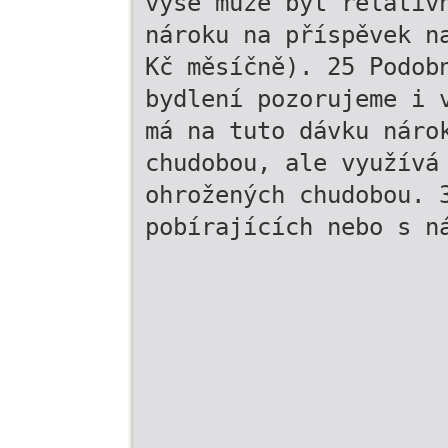
výše může být relativ
nároku na příspěvek n
Kč měsíčně). 25 Podob
bydlení pozorujeme i 
má na tuto dávku náro
chudobou, ale využívá
ohrožených chudobou. 
pobírajících nebo s n