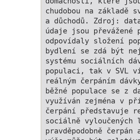
domácnosti, které jso
chudobou na základě s
a důchodů. Zdroj: dat
údaje jsou převážené 
odpovídaly složení po
bydlení se zdá být ne
systému sociálních dá
populaci, tak v SVL v
reálným čerpáním dávk
běžné populace se z d
využíván zejména v př
čerpání představuje r
sociálně vyloučených 
pravděpodobně čerpán 