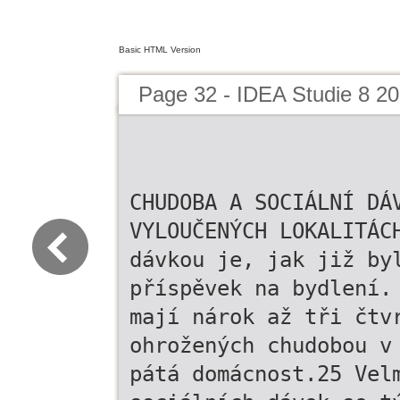
Basic HTML Version
Page 32 - IDEA Studie 8 2
CHUDOBA A SOCIÁLNÍ DÁ
VYLOUČENÝCH LOKALITÁC
dávkou je, jak již by
příspěvek na bydlení.
mají nárok až tři čtv
ohrožených chudobou v
pátá domácnost.25 Vel