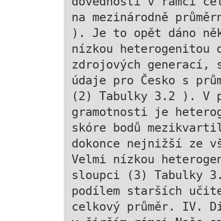
dovedností v rámci ce
na mezinárodně průměr
). Je to opět dáno ně
nízkou heterogenitou 
zdrojových generací, 
údaje pro Česko s prů
(2) Tabulky 3.2 ). V 
gramotnosti je hetero
skóre bodů mezikvarti
dokonce nejnižší ze v
Velmi nízkou heteroge
sloupci (3) Tabulky 3
podílem starších učit
celkový průměr. IV. D