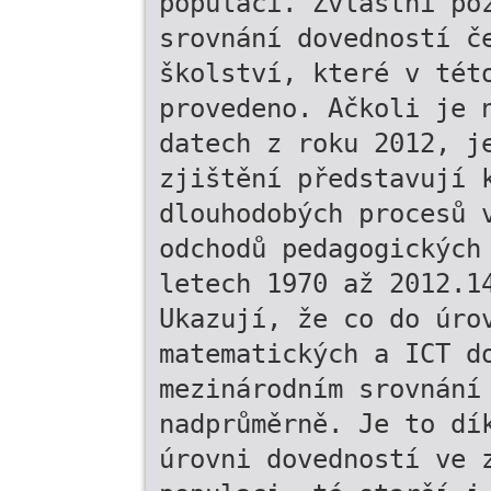
populací. Zvláštní po
srovnání dovedností č
školství, které v tét
provedeno. Ačkoli je 
datech z roku 2012, j
zjištění představují 
dlouhodobých procesů 
odchodů pedagogických
letech 1970 až 2012.1
Ukazují, že co do úro
matematických a ICT d
mezinárodním srovnání
nadprůměrně. Je to dí
úrovni dovedností ve 