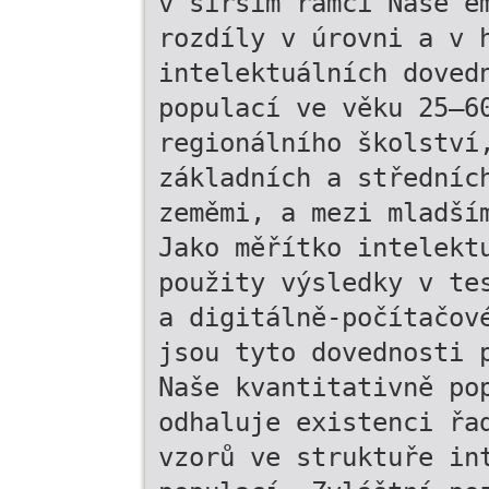
v širším rámci Naše e
rozdíly v úrovni a v 
intelektuálních doved
populací ve věku 25–6
regionálního školství
základních a středníc
zeměmi, a mezi mladší
Jako měřítko intelekt
použity výsledky v te
a digitálně-počítačov
jsou tyto dovednosti 
Naše kvantitativně po
odhaluje existenci řa
vzorů ve struktuře in