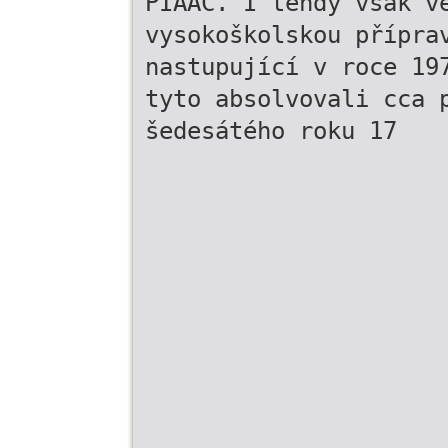
PIAAC. I tehdy však v
vysokoškolskou přípra
nastupující v roce 19
tyto absolvovali cca 
šedesátého roku 17