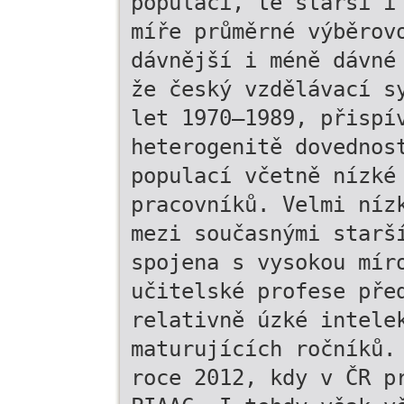
populaci, té starší i
míře průměrné výběrov
dávnější i méně dávné
že český vzdělávací s
let 1970–1989, přispí
heterogenitě dovednos
populací včetně nízké
pracovníků. Velmi níz
mezi současnými starš
spojena s vysokou mír
učitelské profese pře
relativně úzké intele
maturujících ročníků.
roce 2012, kdy v ČR p