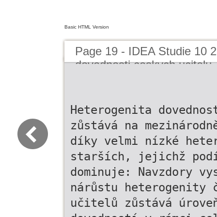
Basic HTML Version
Page 19 - IDEA Studie 10 20
dovednosti ceskych ucitelu
Heterogenita dovednos
zůstává na mezinárodn
díky velmi nízké hete
starších, jejichž pod
dominuje: Navzdory vy
nárůstu heterogenity 
učitelů zůstává úrove