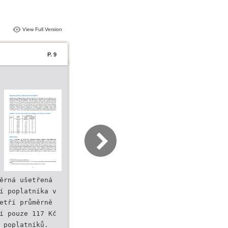
View Full Version
P. 9
ěrná ušetřená
í poplatníka v
etří průměrně
í pouze 117 Kč
 poplatníků.