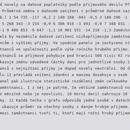
d novely na daňové poplatníky podle příjmového decilu Př
 Průměrná změna v daňovém zatížení v průměrné daňové saz
b.) 1 54 735 -117 -0,2 2 140 168 -943 -0,5 3 189 290 -1 
 5 268 343 -3 154 -0,9 6 306 916 -3 493 -0,9 7 348 031 -
-1 9 486 853 -6 647 -1,1 10 901 551 -14 218 -1,3 Zaměstn
ela by nezměnila daňové zatížení nízkopříjmovým zaměstna
ncům s vyššími příjmy. Ve spodním panelu je zachyceno st
tnanců ve společnosti podle výše ročního hrubého příjmu.
stnanců se příjmově pohybuje pod hranicí 500 tisíc Kč ro
kazuje změnu odvedené částky daní pro jednotlivé osoby.1
anců s nejnižšími příjmy je dopad novely neutrální. Od d
lu 12 převládá snížení zdanění a maxima dosahuje u osob 
anel pak ilustruje statistické rozdělení změn celkového 
aměstnanci. I z něj je patrné, že většině zaměstnanců no
n měsíčně nebo je neovlivní. 10 Horní decil zahrnuje 10 
my. 11 Každá tečka v grafu odpovídá jedné osobě v datech
 ukazuje průměr za všechny osoby s daným hrubým příjmem.
mezi zaměstnanci tvoří ti, kteří mají roční hrubý příjem