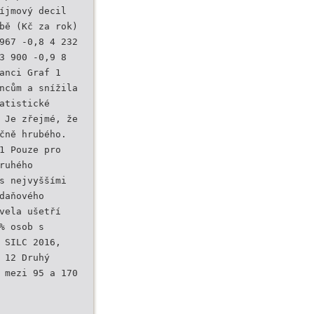
íjmový decil
bě (Kč za rok)
967 -0,8 4 232
3 900 -0,9 8
anci Graf 1
ncům a snížila
atistické
 Je zřejmé, že
čně hrubého.
1 Pouze pro
ruhého
s nejvyššími
daňového
vela ušetří
% osob s
 SILC 2016,
 12 Druhý
 mezi 95 a 170