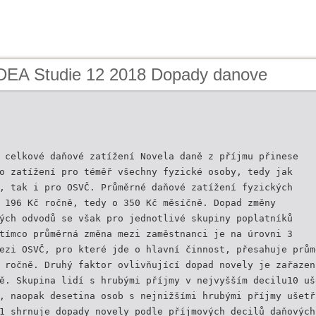
IDEA Studie 12 2018 Dopady danove
 celkové daňové zatížení Novela daně z příjmu přinese
o zatížení pro téměř všechny fyzické osoby, tedy jak
, tak i pro OSVČ. Průměrné daňové zatížení fyzických
 196 Kč ročně, tedy o 350 Kč měsíčně. Dopad změny
ých odvodů se však pro jednotlivé skupiny poplatníků
tímco průměrná změna mezi zaměstnanci je na úrovni 3
ezi OSVČ, pro které jde o hlavní činnost, přesahuje prům
 ročně. Druhý faktor ovlivňující dopad novely je zařazen
ě. Skupina lidí s hrubými příjmy v nejvyšším decilu10 uš
, naopak desetina osob s nejnižšími hrubými příjmy ušetř
1 shrnuje dopady novely podle příjmových decilů daňových