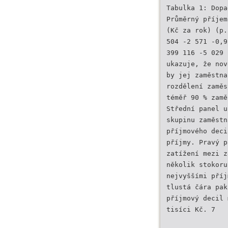
Tabulka 1: Dopa
Průměrný příjem
(Kč za rok) (p.
504 -2 571 -0,9
399 116 -5 029 
ukazuje, že nov
by jej zaměstna
rozdělení zaměs
téměř 90 % zamě
Střední panel u
skupinu zaměstn
příjmového deci
příjmy. Pravý p
zatížení mezi z
několik stokoru
nejvyššími příj
tlustá čára pak
příjmový decil 
tisíci Kč. 7