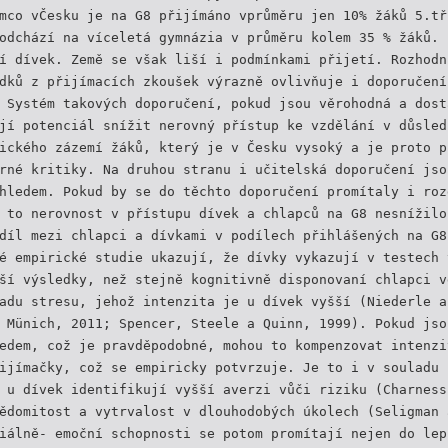
mco vČesku je na G8 přijímáno vprůměru jen 10% žáků 5.tř
odchází na víceletá gymnázia v průměru kolem 35 % žáků. 
í dívek. Země se však liší i podmínkami přijetí. Rozhodn
dků z přijímacích zkoušek výrazně ovlivňuje i doporučení
 Systém takových doporučení, pokud jsou věrohodná a dost
jí potenciál snížit nerovný přístup ke vzdělání v důsled
ického zázemí žáků, který je v Česku vysoký a je proto p
rné kritiky. Na druhou stranu i učitelská doporučení jso
hledem. Pokud by se do těchto doporučení promítaly i roz
 to nerovnost v přístupu dívek a chlapců na G8 nesnížilo
díl mezi chlapci a dívkami v podílech přihlášených na G8
é empirické studie ukazují, že dívky vykazují v testech 
ší výsledky, než stejně kognitivně disponovaní chlapci v
adu stresu, jehož intenzita je u dívek vyšší (Niederle a
 Münich, 2011; Spencer, Steele a Quinn, 1999). Pokud jso
edem, což je pravděpodobné, mohou to kompenzovat intenzi
ijímačky, což se empiricky potvrzuje. Je to i v souladu 
 u dívek identifikují vyšší averzi vůči riziku (Charness
ědomitost a vytrvalost v dlouhodobých úkolech (Seligman 
iálně- emoční schopnosti se potom promítají nejen do lep