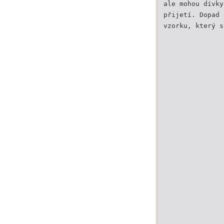
ale mohou dívky
přijetí. Dopad 
vzorku, který s