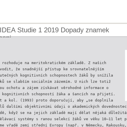
 IDEA Studie 1 2019 Dopady znamek
ceni
 rozhoduje na meritokratickém základě. Z našich
vodit, že snadnější přístup ke srovnatelnějším
utečných kognitivních schopnostech žáků by snížila
ků se slabším sociálním zázemím. U nich lze totiž
ou ochotu a zájem získávat věrohodné informace o
 kognitivních schopností žáka a šancích na přijetí.
t a kol. (1993) proto doporučují, aby „se doplnila
lů dalšími objektivními údaji o akademických dovednostec
dě, když se na jejich základě mají dělat nějaká důležitá
ělávací systémy s ranou selekcí žáků ve věku 10–11 let p
me vřadě zemí střední Evropy (např. v Německu, Rakousku,