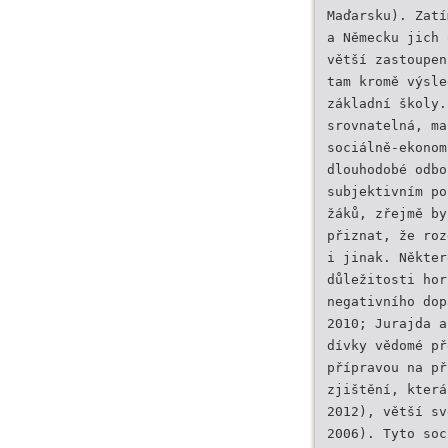
Maďarsku). Zatí
a Německu jich 
větší zastoupen
tam kromě výsle
základní školy.
srovnatelná, ma
sociálně-ekonom
dlouhodobé odbo
subjektivním po
žáků, zřejmě by
přiznat, že roz
i jinak. Někter
důležitosti hor
negativního dop
2010; Jurajda a
dívky vědomé př
přípravou na př
zjištění, která
2012), větší sv
2006). Tyto soc