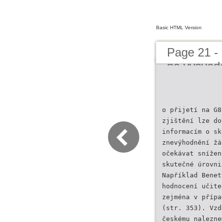
Basic HTML Version
Page 21 -
na vysved
o přijetí na G8
zjištění lze do
informacím o sk
znevýhodnění žá
očekávat snížen
skutečné úrovni
Například Benet
hodnocení učite
zejména v přípa
(str. 353). Vzd
českému nalezne