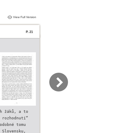
View Full Version
P. 21
h žáků, a to
 rozhodnutí“
odobné tomu
 Slovensku,