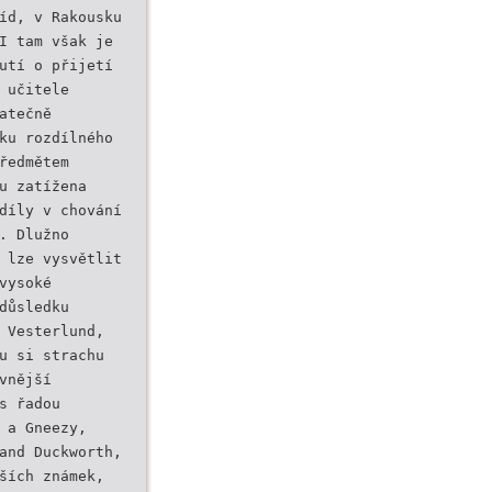
íd, v Rakousku
I tam však je
utí o přijetí
 učitele
atečně
ku rozdílného
ředmětem
u zatížena
díly v chování
. Dlužno
 lze vysvětlit
vysoké
důsledku
 Vesterlund,
u si strachu
vnější
s řadou
 a Gneezy,
and Duckworth,
ších známek,