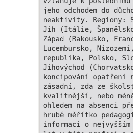
vztahuje k poslednímu
jeho odchodem do důch
neaktivity. Regiony: 
Jih (Itálie, Španělsk
Západ (Rakousko, Fran
Lucembursko, Nizozemí
republika, Polsko, Sl
Jihovýchod (Chorvatsk
koncipování opatření 
zásadní, zda ze škols
kvalitnější, nebo mén
ohledem na absenci př
hrubé měřítko pedagog
informaci o nejvyšším