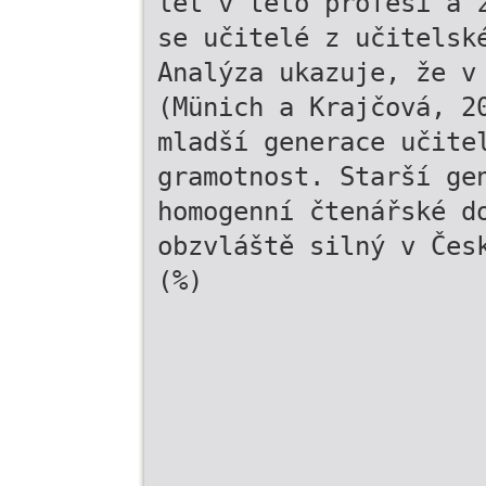
let v této profesi a 
se učitelé z učitelsk
Analýza ukazuje, že v
(Münich a Krajčová, 2
mladší generace učite
gramotnost. Starší ge
homogenní čtenářské d
obzvláště silný v Čes
(%)