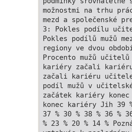
podmínky srovnatelné 
možnostmi na trhu prá
mezd a společenské pr
3: Pokles podílu učit
Pokles podílů mužů me
regiony ve dvou obdob
Procento mužů učitelů
kariéry začali kariér
začali kariéru učitel
podíl mužů v učitelsk
začátek kariéry konec
konec kariéry Jih 39 
37 % 30 % 38 % 36 % 3
% 23 % 20 % 14 % Pozn