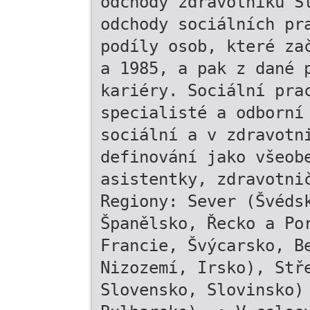
odchody zdravotníků S
odchody sociálních pr
podíly osob, které za
a 1985, a pak z dané 
kariéry. Sociální pra
specialisté a odborní
sociální a v zdravotn
definování jako všeob
asistentky, zdravotni
Regiony: Sever (Švéds
Španělsko, Řecko a Po
Francie, Švýcarsko, B
Nizozemí, Irsko), Stř
Slovensko, Slovinsko)