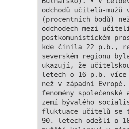
Bulharsko). • V celoe
odchodů učitelů-mužů 
(procentních bodů) ne
odchodech mezi učitel
postkomunistickém pro
kde činila 22 p.b., r
severském regionu byl
ukazují, že učitelsko
letech o 16 p.b. více
než v západní Evropě.
fenomény společenské 
zemí bývalého sociali
fluktuace učitelů se 
90. letech odešli o 1