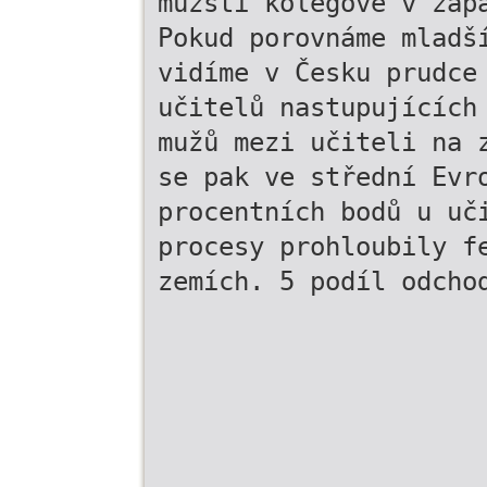
mužští kolegové v záp
Pokud porovnáme mladš
vidíme v Česku prudce
učitelů nastupujících
mužů mezi učiteli na 
se pak ve střední Evr
procentních bodů u uč
procesy prohloubily f
zemích. 5 podíl odcho