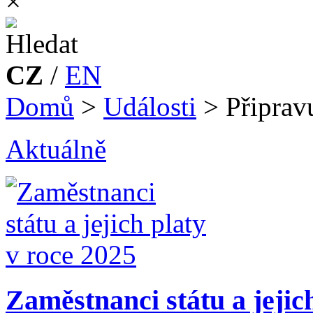
×
CZ
/
EN
Domů
>
Události
>
Připrav
Aktuálně
Zaměstnanci státu a jejic