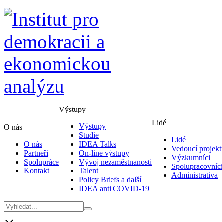
Výstupy
Lidé
Výstupy
O nás
Studie
Lidé
O nás
IDEA Talks
Vedoucí projekt
Partneři
On-line výstupy
Výzkumníci
Spolupráce
Vývoj nezaměstnanosti
Spolupracovníc
Kontakt
Talent
Administrativa
Policy Briefs a další
IDEA anti COVID-19