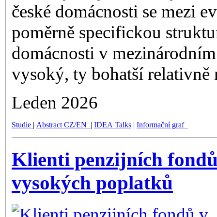
české domácnosti se mezi e
poměrně specifickou struktu
domácnosti v mezinárodním s
vysoký, ty bohatší relativně 
Leden 2026
Studie
|
Abstract CZ/EN
|
IDEA Talks
|
Informační graf
Klienti penzijních fondů
vysokých poplatků