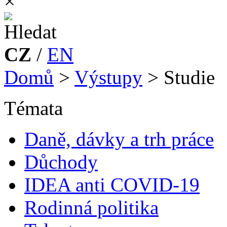
×
CZ
/
EN
Domů
>
Výstupy
>
Studie
Témata
Daně, dávky a trh práce
Důchody
IDEA anti COVID-19
Rodinná politika