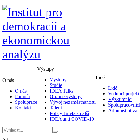
Výstupy
Lidé
Výstupy
O nás
Studie
Lidé
O nás
IDEA Talks
Vedoucí projekt
Partneři
On-line výstupy
Výzkumníci
Spolupráce
Vývoj nezaměstnanosti
Spolupracovníc
Kontakt
Talent
Administrativa
Policy Briefs a další
IDEA anti COVID-19