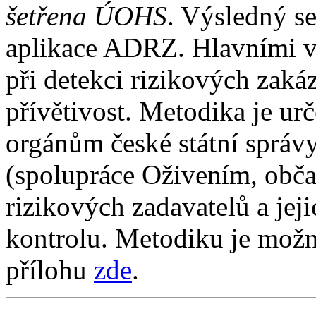
šetřena ÚOHS
. Výsledný se
aplikace ADRZ. Hlavními 
při detekci rizikových zakáz
přívětivost. Metodika je u
orgánům české státní správ
(spolupráce Oživením, obča
rizikových zadavatelů a jeji
kontrolu. Metodiku je mož
přílohu
zde
.