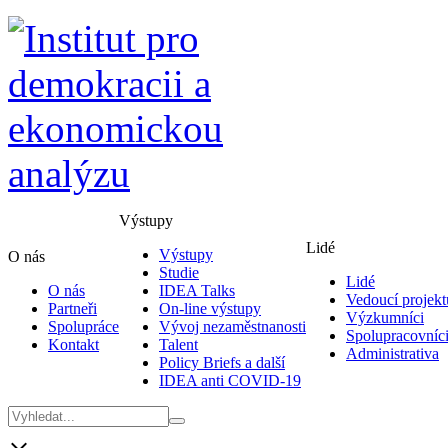
Výstupy
Lidé
Výstupy
O nás
Studie
Lidé
O nás
IDEA Talks
Vedoucí projekt
Partneři
On-line výstupy
Výzkumníci
Spolupráce
Vývoj nezaměstnanosti
Spolupracovníc
Kontakt
Talent
Administrativa
Policy Briefs a další
IDEA anti COVID-19