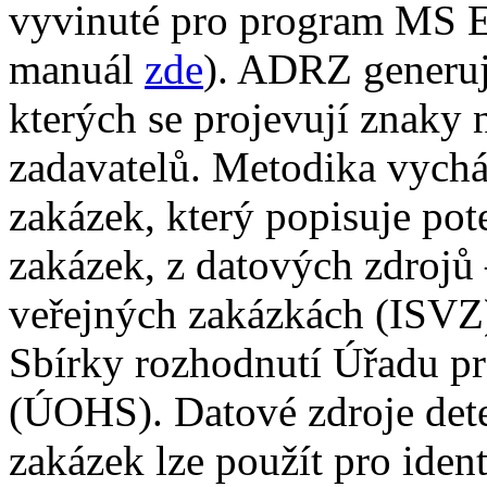
vyvinuté pro program MS 
manuál
zde
). ADRZ generuj
kterých se projevují znaky
zadavatelů. Metodika vycház
zakázek, který popisuje pote
zakázek, z datových zdrojů
veřejných zakázkách (ISVZ)
Sbírky rozhodnutí Úřadu pr
(ÚOHS). Datové zdroje deter
zakázek lze použít pro iden