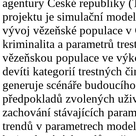
agentury České republiky
projektu je simulační mod
vývoj vězeňské populace v 
kriminalita a parametrů tres
vězeňskou populace ve výko
devíti kategorií trestných 
generuje scénáře budoucího
předpokladů zvolených uživ
zachování stávajících para
trendů v parametrech mode