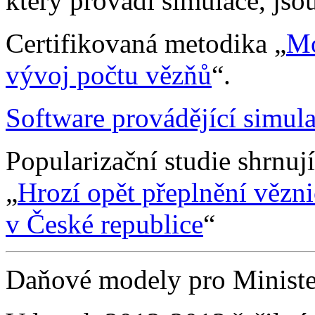
který provádí simulace, jso
Certifikovaná metodika „
Mo
vývoj počtu vězňů
“.
Software provádějící simul
Popularizační studie shrnuj
„
Hrozí opět přeplnění vězn
v České republice
“
Daňové modely pro Ministe