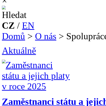
×
CZ
/
EN
Domů
>
O nás
>
Spoluprác
Aktuálně
Zaměstnanci státu a jejic