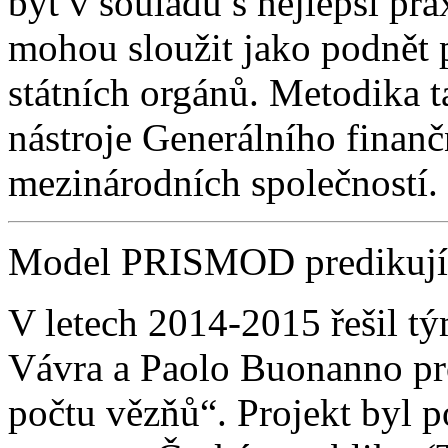
být v souladu s nejlepší pr
mohou sloužit jako podnět p
státních orgánů. Metodika t
nástroje Generálního finančn
mezinárodních společností.
Model PRISMOD predikujíc
V letech 2014-2015 řešil tý
Vávra a Paolo Buonanno pro
počtu vězňů“. Projekt byl 