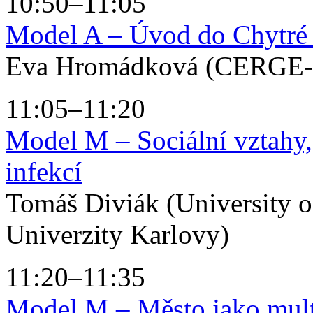
10:50–11:05
Model A – Úvod do Chytré
Eva Hromádková (CERGE-
11:05–11:20
Model M – Sociální vztahy, 
infekcí
Tomáš Diviák (University o
Univerzity Karlovy)
11:20–11:35
Model M – Město jako multi