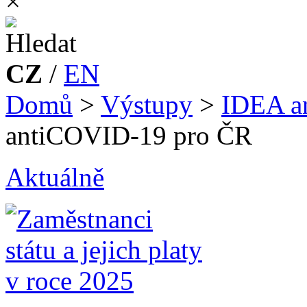
×
CZ
/
EN
Domů
>
Výstupy
>
IDEA a
antiCOVID-19 pro ČR
Aktuálně