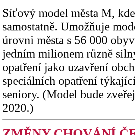
Síťový model města M, kde
samostatně. Umožňuje mode
úrovni města s 56 000 obyvat
jedním milionem různě sil
opatření jako uzavření obch
speciálních opatření týkaj
seniory. (Model bude zveře
2020.)
ZMĚNY CHOVÁNÍ ČE