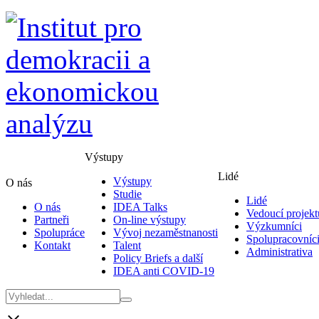
Výstupy
Lidé
Výstupy
O nás
Studie
Lidé
O nás
IDEA Talks
Vedoucí projekt
Partneři
On-line výstupy
Výzkumníci
Spolupráce
Vývoj nezaměstnanosti
Spolupracovníc
Kontakt
Talent
Administrativa
Policy Briefs a další
IDEA anti COVID-19