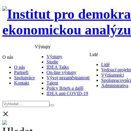
Výstupy
Lidé
Výstupy
O nás
Studie
Lidé
O nás
IDEA Talks
Vedoucí projekt
Partneři
On-line výstupy
Výzkumníci
Spolupráce
Vývoj nezaměstnanosti
Spolupracovníc
Kontakt
Talent
Administrativa
Policy Briefs a další
IDEA anti COVID-19
×