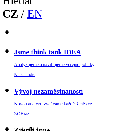
CZ
/
EN
Jsme think tank IDEA
Analyzujeme a navrhujeme veřejné politiky
Naše studie
Vývoj nezaměstnanosti
Novou analýzu vydáváme každé 3 měsíce
ZOBrazit
Zjistili jsme