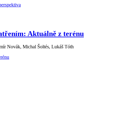
perspektiva
atřením: Aktuálně z terénu
mír Novák, Michal Šoltés, Lukáš Tóth
erénu