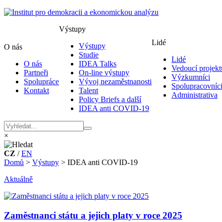
Výstupy
Lidé
Výstupy
O nás
Studie
Lidé
O nás
IDEA Talks
Vedoucí projekt
Partneři
On-line výstupy
Výzkumníci
Spolupráce
Vývoj nezaměstnanosti
Spolupracovníc
Kontakt
Talent
Administrativa
Policy Briefs a další
IDEA anti COVID-19
×
CZ
/
EN
Domů
>
Výstupy
>
IDEA anti COVID-19
Aktuálně
Zaměstnanci státu a jejich platy v roce 2025