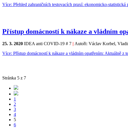
Více: Přehled zahraničních testovacích praxí: ekonomicko-statistická 
Přístup domácností k nákaze a vládním op
25. 3. 2020
IDEA anti COVID-19 # 7
|
Autoři: Václav Korbel, Vladi
Více: Přístup domácností k nákaze a vládním opatřením: Aktuálně z t
Stránka 5 z 7
1
2
3
4
5
6