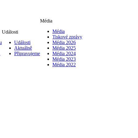
Média
Média
Události
Tiskové zprávy
u
Události
Média 2026
Aktuálně
Média 2025
i
Připravujeme
Média 2024
Média 2023
Média 2022