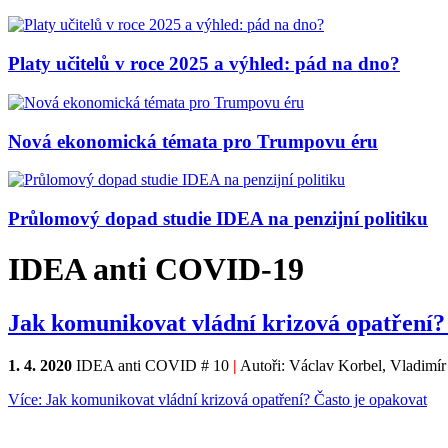
Platy učitelů v roce 2025 a výhled: pád na dno?
Nová ekonomická témata pro Trumpovu éru
Průlomový dopad studie IDEA na penzijní politiku
IDEA anti COVID-19
Jak komunikovat vládní krizová opatření?
1. 4. 2020
IDEA anti COVID # 10
|
Autoři: Václav Korbel, Vladimír
Více: Jak komunikovat vládní krizová opatření? Často je opakovat