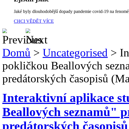
Jaké byly dlouhodobější dopady pandemie covid-19 na fenom
CHCI VĚDĚT VÍCE
Domů
>
Uncategorised
>
In
pokličkou Beallových sezna
predátorských časopisů (Ma
Interaktivní aplikace s
Beallových seznamů" pr
predátorských časopisů