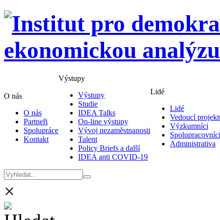
Výstupy
Lidé
Výstupy
O nás
Studie
Lidé
O nás
IDEA Talks
Vedoucí projekt
Partneři
On-line výstupy
Výzkumníci
Spolupráce
Vývoj nezaměstnanosti
Spolupracovníc
Kontakt
Talent
Administrativa
Policy Briefs a další
IDEA anti COVID-19
×