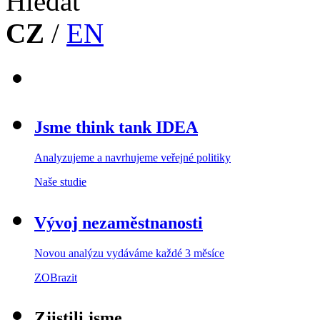
CZ
/
EN
Jsme think tank IDEA
Analyzujeme a navrhujeme veřejné politiky
Naše studie
Vývoj nezaměstnanosti
Novou analýzu vydáváme každé 3 měsíce
ZOBrazit
Zjistili jsme