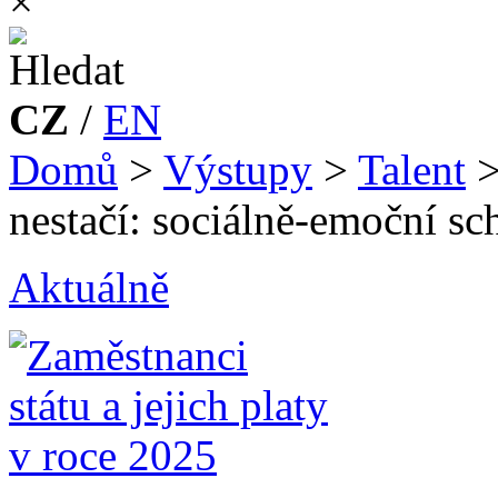
×
CZ
/
EN
Domů
>
Výstupy
>
Talent
nestačí: sociálně-emoční s
Aktuálně