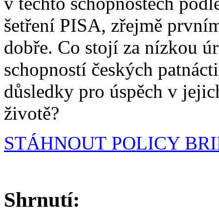
v těchto schopnostech podl
šetření PISA, zřejmě první
dobře. Co stojí za nízkou ú
schopností českých patnácti
důsledky pro úspěch v jeji
životě?
STÁHNOUT POLICY BRI
Shrnutí: