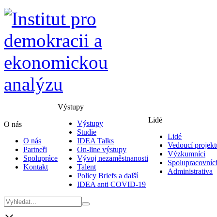
Výstupy
Lidé
Výstupy
O nás
Studie
Lidé
O nás
IDEA Talks
Vedoucí projekt
Partneři
On-line výstupy
Výzkumníci
Spolupráce
Vývoj nezaměstnanosti
Spolupracovníc
Kontakt
Talent
Administrativa
Policy Briefs a další
IDEA anti COVID-19