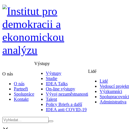
Výstupy
Lidé
Výstupy
O nás
Studie
Lidé
O nás
IDEA Talks
Vedoucí projekt
Partneři
On-line výstupy
Výzkumníci
Spolupráce
Vývoj nezaměstnanosti
Spolupracovníc
Kontakt
Talent
Administrativa
Policy Briefs a další
IDEA anti COVID-19