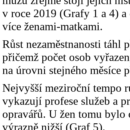
mužů zřejmě stojí jejich hi
v roce 2019 (Grafy 1 a 4) 
více ženami-matkami.
Růst nezaměstnanosti táhl 
přičemž počet osob vyřazen
na úrovni stejného měsíce p
Nejvyšší meziroční tempo r
vykazují profese služeb a p
opravářů. U žen tomu bylo 
výrazně nižší (Graf 5).