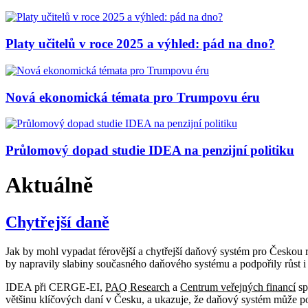
Platy učitelů v roce 2025 a výhled: pád na dno?
Nová ekonomická témata pro Trumpovu éru
Průlomový dopad studie IDEA na penzijní politiku
Aktuálně
Chytřejší daně
Jak by mohl vypadat férovější a chytřejší daňový systém pro Českou
by napravily slabiny současného daňového systému a podpořily růst 
IDEA při CERGE-EI,
PAQ Research
a
Centrum veřejných financí
sp
většinu klíčových daní v Česku, a ukazuje, že daňový systém může pod