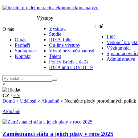
Výstupy
Lidé
Výstupy
O nás
Studie
Lidé
O nás
IDEA Talks
Vedoucí projekt
Partneři
On-line výstupy
Výzkumníci
Spolupráce
Vývoj nezaměstnanosti
Spolupracovníc
Kontakt
Talent
Administrativa
Policy Briefs a další
IDEA anti COVID-19
×
CZ
/
EN
Domů
>
Události
>
Aktuálně
>
Nechtěné plody prorodinných politik
Aktuálně
Zaměstnanci státu a jejich platy v roce 2025