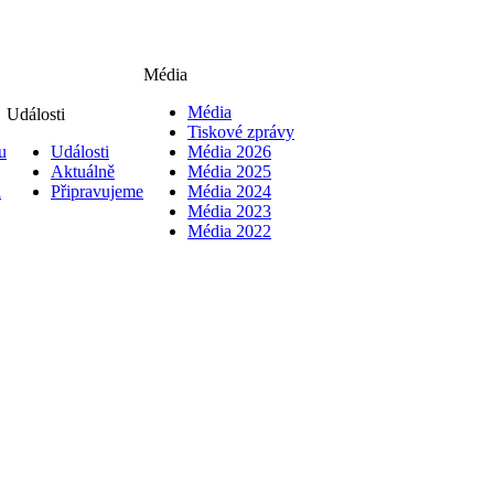
Média
Média
Události
Tiskové zprávy
u
Události
Média 2026
Aktuálně
Média 2025
i
Připravujeme
Média 2024
Média 2023
Média 2022