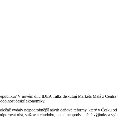
 republiku? V novém dílu IDEA Talks diskutují Markéta Malá z Centra 
i odolnost české ekonomiky.
olečně vydaly nejpodrobnější návrh daňové reformy, který v Česku od 9
porovat růst, snižovat chudobu, nemít neopodstatněné výjimky a vybíra