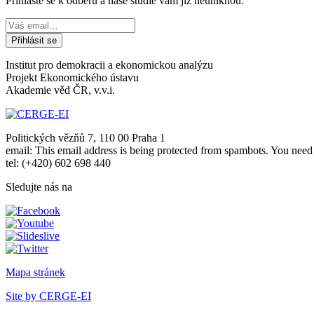
Přihlaste se k odběru a naše studie vám již neuniknou.
Institut pro demokracii a ekonomickou analýzu
Projekt Ekonomického ústavu
Akademie věd ČR, v.v.i.
Politických vězňů 7, 110 00 Praha 1
email:
This email address is being protected from spambots. You need 
tel: (+420) 602 698 440
Sledujte nás na
Mapa stránek
Site by CERGE-EI