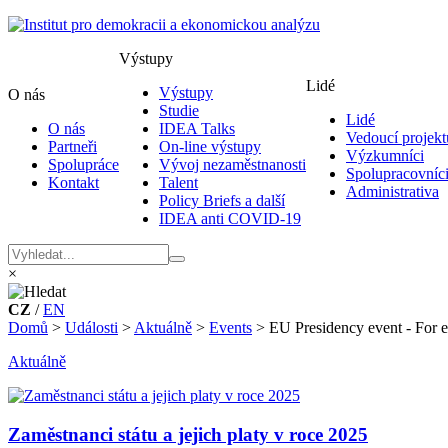
Výstupy
Lidé
Výstupy
O nás
Studie
Lidé
O nás
IDEA Talks
Vedoucí projekt
Partneři
On-line výstupy
Výzkumníci
Spolupráce
Vývoj nezaměstnanosti
Spolupracovníc
Kontakt
Talent
Administrativa
Policy Briefs a další
IDEA anti COVID-19
×
CZ
/
EN
Domů
>
Události
>
Aktuálně
>
Events
>
EU Presidency event - For ev
Aktuálně
Zaměstnanci státu a jejich platy v roce 2025