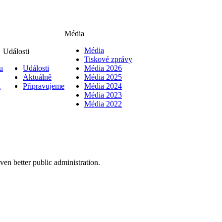
Média
Média
Události
Tiskové zprávy
u
Události
Média 2026
Aktuálně
Média 2025
i
Připravujeme
Média 2024
Média 2023
Média 2022
en better public administration.