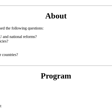
About
sed the following questions:
U and national reforms?
icies?
 countries?
Program
t