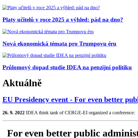
Platy učitelů v roce 2025 a výhled: pád na dno?
Nová ekonomická témata pro Trumpovu éru
Průlomový dopad studie IDEA na penzijní politiku
Aktuálně
EU Presidency event - For even better publ
26. 9. 2022
IDEA think tank of CERGE-EI organized a conference:
For even better public admin