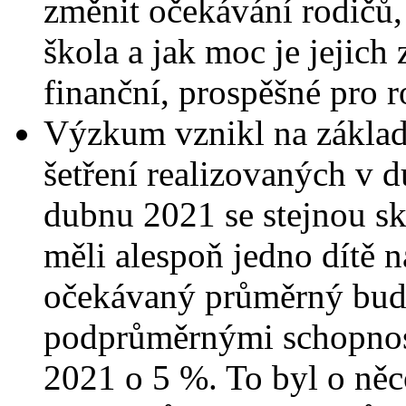
změnit očekávání rodičů, 
škola a jak moc je jejich
finanční, prospěšné pro ro
Výzkum vznikl na zákla
šetření realizovaných v d
dubnu 2021 se stejnou sk
měli alespoň jedno dítě n
očekávaný průměrný budo
podprůměrnými schopnos
2021 o 5 %. To byl o něco