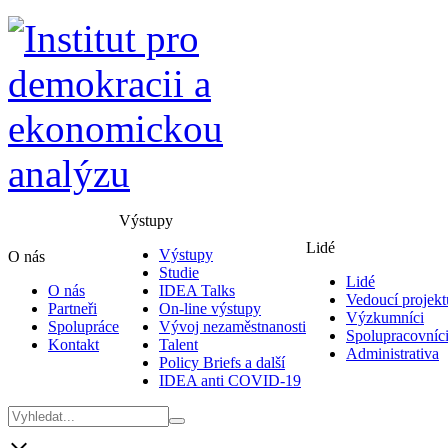
Výstupy
Lidé
Výstupy
O nás
Studie
Lidé
O nás
IDEA Talks
Vedoucí projekt
Partneři
On-line výstupy
Výzkumníci
Spolupráce
Vývoj nezaměstnanosti
Spolupracovníc
Kontakt
Talent
Administrativa
Policy Briefs a další
IDEA anti COVID-19