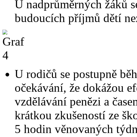
U nadprůměrných žáků se
budoucích příjmů dětí ne
U rodičů se postupně bě
očekávání, že dokážou e
vzdělávání penězi a čase
krátkou zkušeností ze ško
5 hodin věnovaných týdn