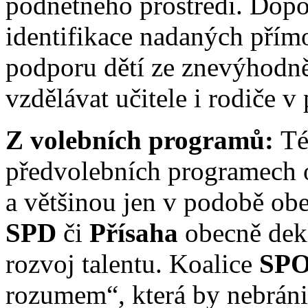
podnětného prostředí. Dopo
identifikace nadaných přímo
podporu dětí ze znevýhodněn
vzdělávat učitele i rodiče v
Z volebních programů:
Té
předvolebních programech ob
a většinou jen v podobě ob
SPD
či
Přísaha
obecně dekl
rozvoj talentu. Koalice
SP
rozumem“, která by nebráni