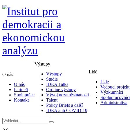
Výstupy
Lidé
Výstupy
O nás
Studie
Lidé
O nás
IDEA Talks
Vedoucí projekt
Partneři
On-line výstupy
Výzkumníci
Spolupráce
Vývoj nezaměstnanosti
Spolupracovníc
Kontakt
Talent
Administrativa
Policy Briefs a další
IDEA anti COVID-19