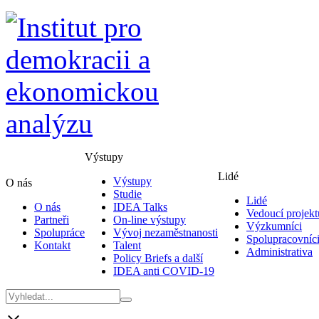
Výstupy
Lidé
Výstupy
O nás
Studie
Lidé
O nás
IDEA Talks
Vedoucí projekt
Partneři
On-line výstupy
Výzkumníci
Spolupráce
Vývoj nezaměstnanosti
Spolupracovníc
Kontakt
Talent
Administrativa
Policy Briefs a další
IDEA anti COVID-19