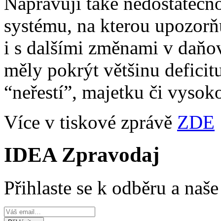
Napravují také nedostatečn
systému, na kterou upozorň
i s dalšími změnami v daňo
měly pokrýt většinu deficitu
“neřestí”, majetku či vys
Více v tiskové zprávě
ZDE
IDEA Zpravodaj
Přihlaste se k odběru a naš