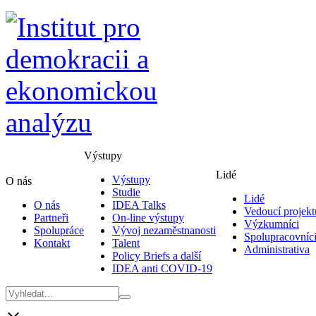
Výstupy
Lidé
Výstupy
O nás
Studie
Lidé
O nás
IDEA Talks
Vedoucí projekt
Partneři
On-line výstupy
Výzkumníci
Spolupráce
Vývoj nezaměstnanosti
Spolupracovníc
Kontakt
Talent
Administrativa
Policy Briefs a další
IDEA anti COVID-19