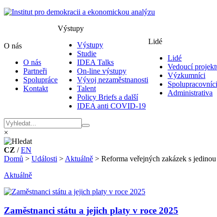
Výstupy
Lidé
Výstupy
O nás
Studie
Lidé
O nás
IDEA Talks
Vedoucí projekt
Partneři
On-line výstupy
Výzkumníci
Spolupráce
Vývoj nezaměstnanosti
Spolupracovníc
Kontakt
Talent
Administrativa
Policy Briefs a další
IDEA anti COVID-19
×
CZ
/
EN
Domů
>
Události
>
Aktuálně
>
Reforma veřejných zakázek s jedinou
Aktuálně
Zaměstnanci státu a jejich platy v roce 2025