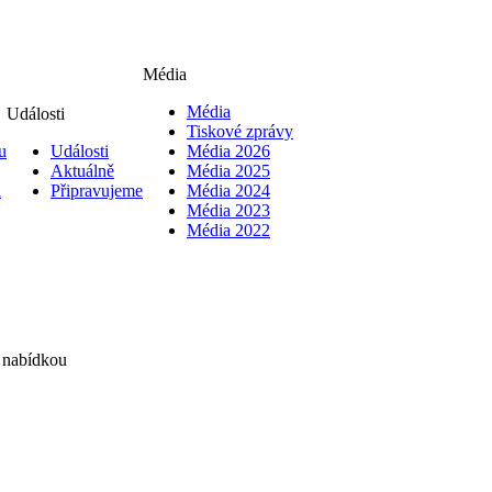
Média
Média
Události
Tiskové zprávy
u
Události
Média 2026
Aktuálně
Média 2025
i
Připravujeme
Média 2024
Média 2023
Média 2022
 nabídkou