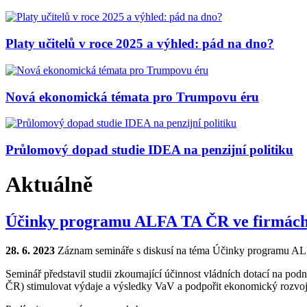
Platy učitelů v roce 2025 a výhled: pád na dno?
Nová ekonomická témata pro Trumpovu éru
Průlomový dopad studie IDEA na penzijní politiku
Aktuálně
Účinky programu ALFA TA ČR ve firmác
28. 6. 2023
Záznam semináře s diskusí na téma
Účinky programu ALF
Seminář představil studii zkoumající účinnost vládních dotací na 
ČR) stimulovat výdaje a výsledky VaV a podpořit ekonomický rozvo