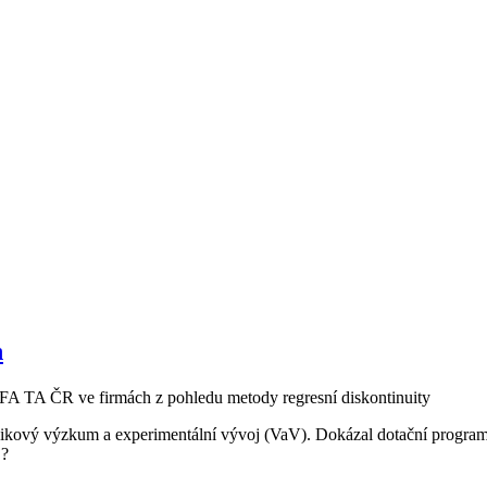
h
A TA ČR ve firmách z pohledu metody regresní diskontinuity
podnikový výzkum a experimentální vývoj (VaV). Dokázal dotační pro
j?