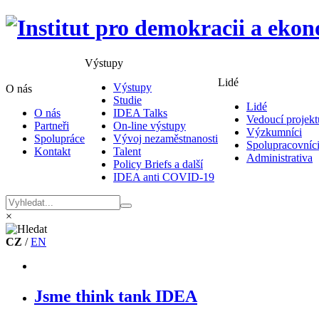
Výstupy
Lidé
Výstupy
O nás
Studie
Lidé
O nás
IDEA Talks
Vedoucí projekt
Partneři
On-line výstupy
Výzkumníci
Spolupráce
Vývoj nezaměstnanosti
Spolupracovníc
Kontakt
Talent
Administrativa
Policy Briefs a další
IDEA anti COVID-19
×
CZ
/
EN
Jsme think tank IDEA