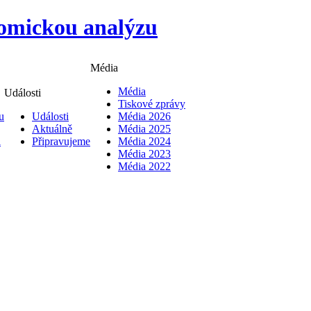
Média
Média
Události
Tiskové zprávy
u
Události
Média 2026
Aktuálně
Média 2025
i
Připravujeme
Média 2024
Média 2023
Média 2022