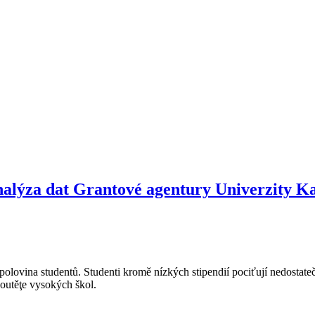
alýza dat Grantové agentury Univerzity K
olovina studentů. Studenti kromě nízkých stipendií pociťují nedostate
soutěţe vysokých škol.