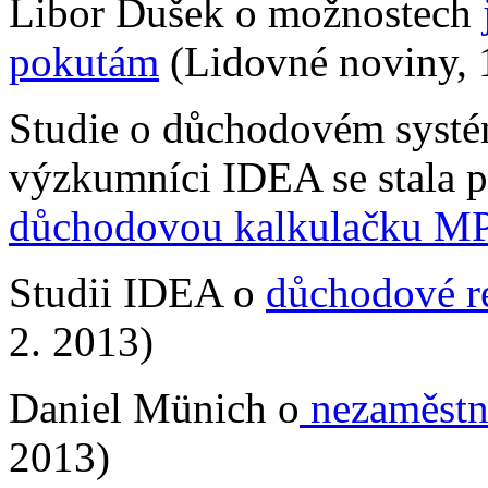
Libor Dušek o možnostech
pokutám
(Lidovné noviny, 1
Studie o důchodovém systé
výzkumníci IDEA se stala 
důchodovou kalkulačku M
Studii IDEA o
důchodové r
2. 2013)
Daniel Münich o
nezaměstn
2013)