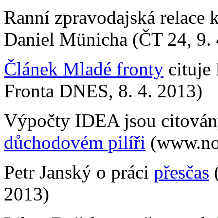
Ranní zpravodajská relace 
Daniel Münicha (ČT 24, 9. 
Článek Mladé fronty
cituje
Fronta DNES, 8. 4. 2013)
Výpočty IDEA jsou citován
důchodovém
pilíř
i
(www.nov
Petr Janský o práci
přesčas
(
2013)