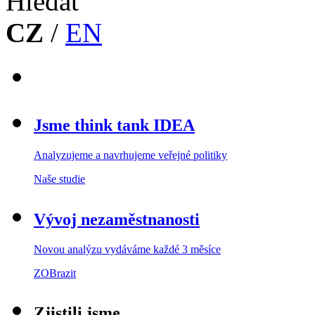
CZ
/
EN
Jsme think tank IDEA
Analyzujeme a navrhujeme veřejné politiky
Naše studie
Vývoj nezaměstnanosti
Novou analýzu vydáváme každé 3 měsíce
ZOBrazit
Zjistili jsme