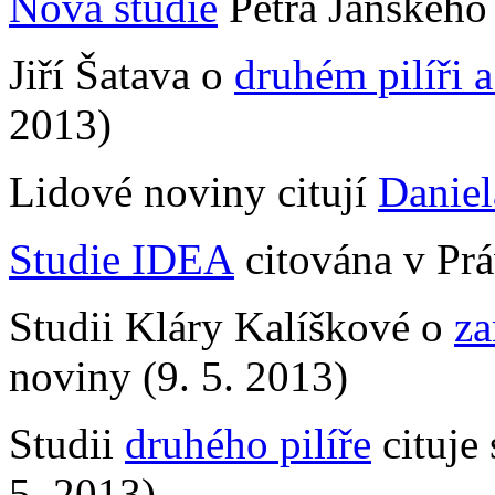
Nová studie
Petra Janského 
Jiří Šatava o
druhém pilíři
2013)
Lidové noviny citují
Danie
Studie IDEA
citována v Prá
Studii Kláry Kalíškové o
za
noviny (9. 5. 2013)
Studii
druhého pilíře
cituje 
5. 2013)