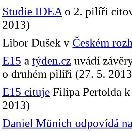
Studie IDEA
o 2. pilíři ci
2013)
Libor Dušek v
Českém rozh
E15
a
týden.cz
uvádí závěr
o druhém pilíři (27. 5. 2013
E15 cituje
Filipa Pertolda k
2013)
Daniel Münich
odpovídá na