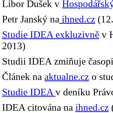
Libor Dušek v
Hospodářský
Petr Janský na
ihned.cz
(12.
Studie IDEA exkluzivně
v H
2013)
Studii IDEA zmiňuje časop
Článek na
aktualne.cz
o stu
Studie IDEA
v deníku Práv
IDEA citována na
ihned.cz
(