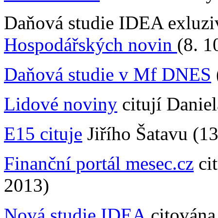
Daňová studie IDEA exluzi
Hospodářských novin
(8. 1
Daňová studie v Mf DNES
Lidové noviny
citují Danie
E15 cituje
Jiřího Šatavu (13
Finanční portál mesec.cz
cit
2013)
Nová studie IDEA
citována