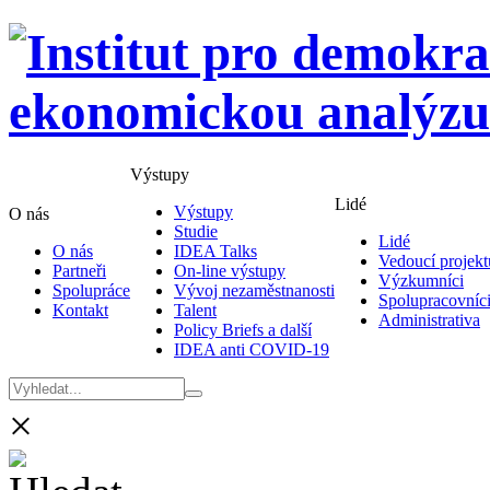
Výstupy
Lidé
Výstupy
O nás
Studie
Lidé
O nás
IDEA Talks
Vedoucí projekt
Partneři
On-line výstupy
Výzkumníci
Spolupráce
Vývoj nezaměstnanosti
Spolupracovníc
Kontakt
Talent
Administrativa
Policy Briefs a další
IDEA anti COVID-19
×