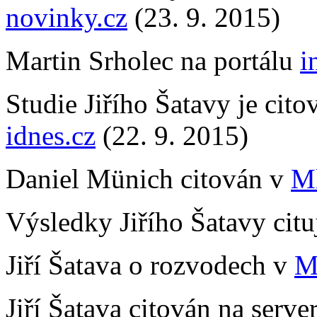
novinky.cz
(23. 9. 2015)
Martin Srholec na portálu
i
Studie Jiřího Šatavy je cit
idnes.cz
(22. 9. 2015)
Daniel Münich citován v
M
Výsledky Jiřího Šatavy cit
Jiří Šatava o rozvodech v
M
Jiří Šatava citován na serv