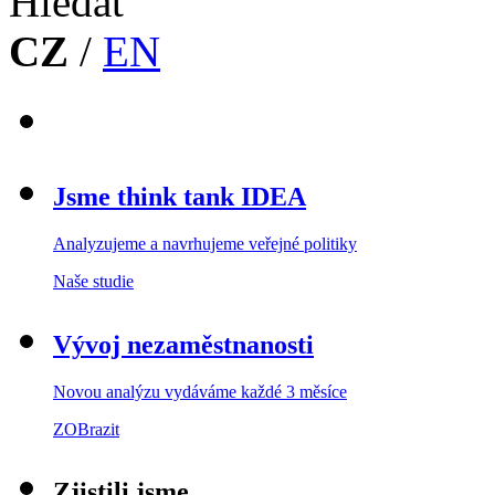
CZ
/
EN
Jsme think tank IDEA
Analyzujeme a navrhujeme veřejné politiky
Naše studie
Vývoj nezaměstnanosti
Novou analýzu vydáváme každé 3 měsíce
ZOBrazit
Zjistili jsme