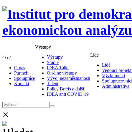
Výstupy
Lidé
Výstupy
O nás
Studie
Lidé
O nás
IDEA Talks
Vedoucí projekt
Partneři
On-line výstupy
Výzkumníci
Spolupráce
Vývoj nezaměstnanosti
Spolupracovníc
Kontakt
Talent
Administrativa
Policy Briefs a další
IDEA anti COVID-19
×