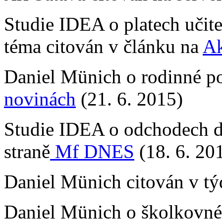
Studie IDEA o platech učite
téma citován v článku na
Ak
Daniel Münich o rodinné po
novinách
(21. 6. 2015)
Studie IDEA o odchodech do
straně
Mf DNES
(18. 6. 20
Daniel Münich citován v t
Daniel Münich o školkovn