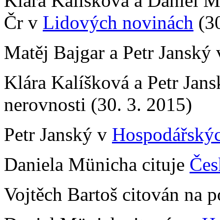
Klára Kalíšková a Daniel 
Čr v
Lidových novinách
(30
Matěj Bajgar a Petr Janský
Klára Kalíšková a Petr Jan
nerovnosti (30. 3. 2015)
Petr Janský v
Hospodářský
Daniela Münicha cituje
Čes
Vojtěch Bartoš citován na p