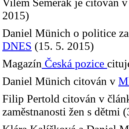
Vilém Semerák je citován 
2015)
Daniel Münich o politice z
DNES
(15. 5. 2015)
Magazín
Česká pozice
citu
Daniel Münich citován v
M
Filip Pertold citován v člá
zaměstnanosti žen s dětmi (