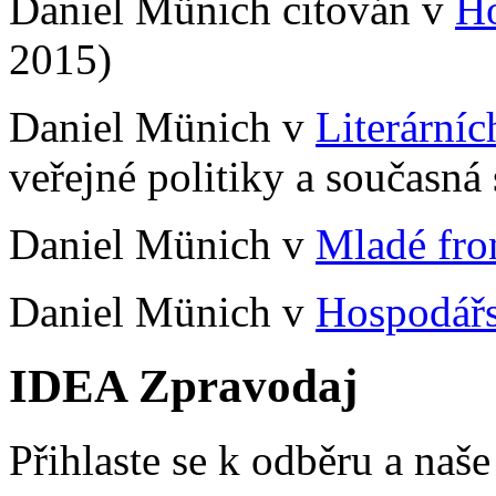
Daniel Münich citován v
Ho
2015)
Daniel Münich v
Literární
veřejné politiky a současná
Daniel Münich v
Mladé fr
Daniel Münich v
Hospodář
IDEA Zpravodaj
Přihlaste se k odběru a naš