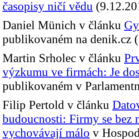
časopisy ničí vědu
(9.12.20
Daniel Münich v článku
Gym
publikovaném na denik.cz 
Martin Srholec v článku
Pr
výzkumu ve firmách: Je dos
publikovaném v Parlamentní
Filip Pertold v článku
Datov
budoucnosti: Firmy se bez n
vychovávají málo
v Hospodá