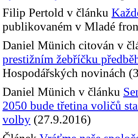
Filip Pertold v článku
Každé
publikovaném v Mladé fron
Daniel Münich citován v č
prestižním žebříčku předběhl
Hospodářských novinách (3
Daniel Münich v článku
Se
2050 bude třetina voličů sta
volby
(27.9.2016)