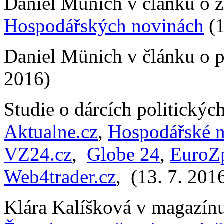
Daniel Münich v článku o z
Hospodářských novinách
(1
Daniel Münich v článku o p
2016)
Studie o dárcích politickýc
Aktualne.cz
,
Hospodářské 
VZ24.cz
,
Globe 24
,
EuroZp
Web4trader.cz
, (13. 7. 201
Klára Kalíšková v magazín