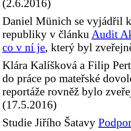
(2.6.2016)
Daniel Münich se vyjádřil
republiky v článku
Audit Ak
co v ní je
, který byl zveřej
Klára Kalíšková a Filip Per
do práce po mateřské dovol
reportáže rovněž bylo zveř
(17.5.2016)
Studie Jiřího Šatavy
Podpor