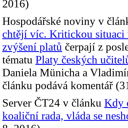
2016)
Hospodářské noviny v člá
chtějí víc. Kritickou situaci
zvýšení platů
čerpají z pos
tématu
Platy českých učitel
Daniela Münicha a Vladimí
článku podává komentář (31
Server ČT24 v článku
Kdy 
koaliční rada, vláda se nesh