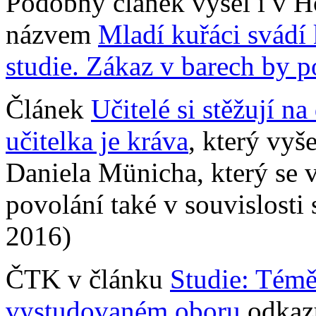
Podobný článek vyšel i v 
názvem
Mladí kuřáci svádí 
studie. Zákaz v barech by 
Článek
Učitelé si stěžují na
učitelka je kráva
, který vyš
Daniela Münicha, který se vy
povolání také v souvislosti 
2016)
ČTK v článku
Studie: Témě
vystudovaném oboru
odkazu