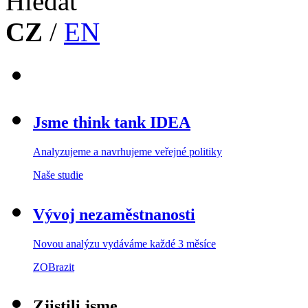
CZ
/
EN
Jsme think tank IDEA
Analyzujeme a navrhujeme veřejné politiky
Naše studie
Vývoj nezaměstnanosti
Novou analýzu vydáváme každé 3 měsíce
ZOBrazit
Zjistili jsme