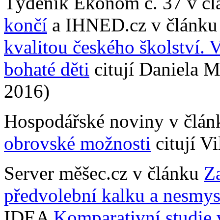
Týdeník Ekonom č. 37 v č
končí
a IHNED.cz v článk
kvalitou českého školství. V
bohaté děti
citují Daniela M
2016)
Hospodářské noviny v člá
obrovské možnosti
citují V
Server měšec.cz v článku
Z
předvolební kalku a nesmys
IDEA
Komparativní studie