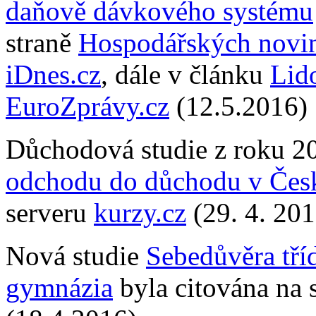
daňově dávkového systému
straně
Hospodářských novi
iDnes.cz
, dále v článku
Lid
EuroZprávy.cz
(12.5.2016)
Důchodová studie z roku 
odchodu do důchodu v Česk
serveru
kurzy.cz
(29. 4. 201
Nová studie
Sebedůvěra tří
gymnázia
byla citována na 