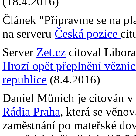
(18.4.2016)
Článek "Připravme se na pl
na serveru
Česká pozice
cit
Server
Zet.cz
citoval Libora
Hrozí opět přeplnění vězni
republice
(8.4.2016)
Daniel Münich je citován v
Rádia Praha
, která se věno
zaměstnání po mateřské dov