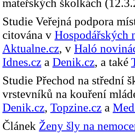
mateřských školkách (12.3
Studie Veřejná podpora míst
citována v
Hospodářských 
Aktualne.cz
, v
Haló noviná
Idnes.cz
a
Denik.cz
, a také
Studie Přechod na střední šk
vrstevníků na kouření mláde
Denik.cz
,
Topzine.cz
a
Medi
Článek
Ženy šly na nemocen