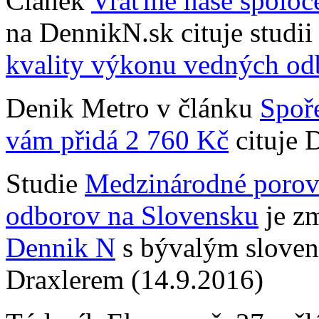
Článek
Vráťme naše spoloč
na DennikN.sk cituje stud
kvality výkonu vedných od
Denik Metro v článku
Spoře
vám přidá 2 760 Kč
cituje 
Studie
Medzinárodné porov
odborov na Slovensku
je zm
Dennik N
s bývalým sloven
Draxlerem (14.9.2016)