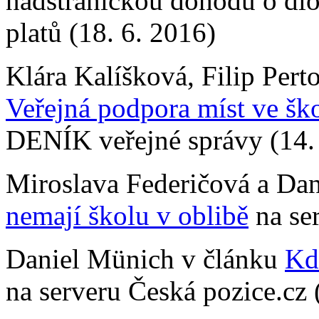
nadstranickou dohodu o dl
platů (18. 6. 2016)
Klára Kalíšková, Filip Pert
Veřejná podpora míst ve ško
DENÍK veřejné správy (14.
Miroslava Federičová a Da
nemají školu v oblibě
na ser
Daniel Münich v článku
Kde
na serveru Česká pozice.cz 