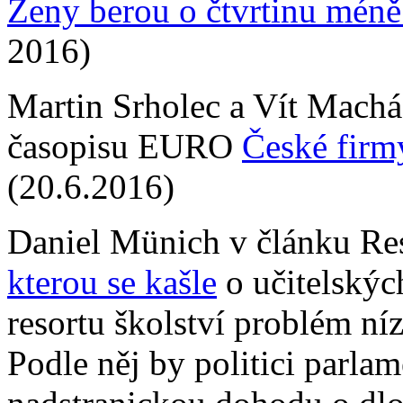
Ženy berou o čtvrtinu méně
2016)
Martin Srholec a Vít Machá
časopisu EURO
České firm
(20.6.2016)
Daniel Münich v článku R
kterou se kašle
o učitelských
resortu školství problém níz
Podle něj by politici parlam