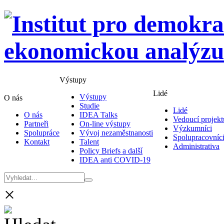
Výstupy
Lidé
Výstupy
O nás
Studie
Lidé
O nás
IDEA Talks
Vedoucí projekt
Partneři
On-line výstupy
Výzkumníci
Spolupráce
Vývoj nezaměstnanosti
Spolupracovníc
Kontakt
Talent
Administrativa
Policy Briefs a další
IDEA anti COVID-19
×