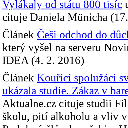
Vylákaly od státu 800 tisíc
u
cituje Daniela Münicha (17.
Článek
Češi odchod do důc
který vyšel na serveru Novi
IDEA (4. 2. 2016)
Článek
Kouřící spolužáci s
ukázala studie. Zákaz v ba
Aktualne.cz cituje studii Fi
školu, pití alkoholu a vliv 