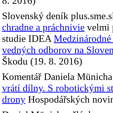
8. 2016)
Slovenský deník plus.sme.s
chradne a práchnivie
velmi 
studie IDEA
Medzinárodné 
vedných odborov na Slove
Škodu (19. 8. 2016)
Komentář Daniela Münicha
vrátí dílny. S robotickými 
drony
Hospodářských novin 