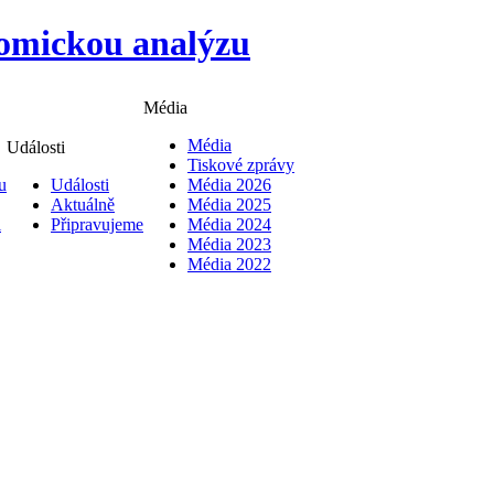
Média
Média
Události
Tiskové zprávy
u
Události
Média 2026
Aktuálně
Média 2025
i
Připravujeme
Média 2024
Média 2023
Média 2022