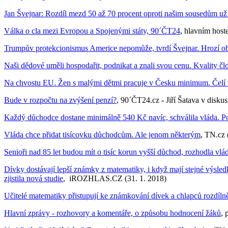
Jan Švejnar: Rozdíl mezd 50 až 70 procent oproti našim sousedům už t
Válka o cla mezi Evropou a Spojenými státy, 90´ČT24
, hlavním host
Trumpův protekcionismus Americe nepomůže, tvrdí Švejnar. Hrozí ob
Naši dědové uměli hospodařit, podnikat a znali svou cenu. Kvality čl
Na chvostu EU. Žen s malými dětmi pracuje v Česku minimum. Čelí tl
Bude v rozpočtu na zvýšení penzí?
, 90´ČT24.cz - Jiří Šatava v disku
Každý důchodce dostane minimálně 540 Kč navíc, schválila vláda. Pol
Vláda chce přidat tisícovku důchodcům. Ale jenom některým
, TN.cz 
Senioři nad 85 let budou mít o tisíc korun vyšší důchod, rozhodla vl
Dívky dostávají lepší známky z matematiky, i když mají stejné výsledk
zjistila nová studie
, iROZHLAS.CZ (31. 1. 2018)
Učitelé matematiky přistupují ke známkování dívek a chlapců rozdíln
Hlavní zprávy - rozhovory a komentáře, o způsobu hodnocení žáků
, 