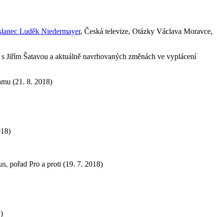
oslanec Luděk Niedermayer
, Česká televize, Otázky Václava Moravce,
or s Jiřím Šatavou a aktuálně navrhovaných změnách ve vyplácení
amu (21. 8. 2018)
018)
s, pořad Pro a proti (19. 7. 2018)
)