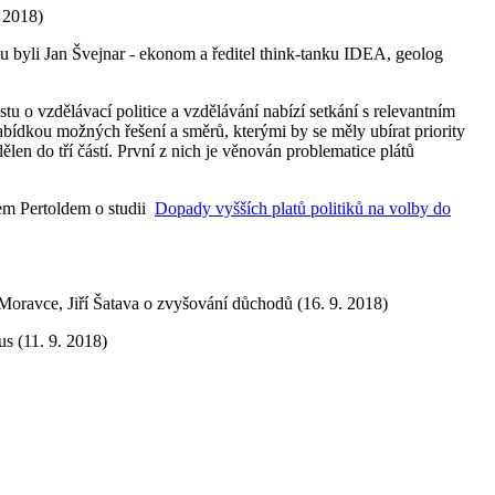
 2018)
u byli Jan Švejnar - ekonom a ředitel think-tanku IDEA, geolog
tu o vzdělávací politice a vzdělávání nabízí setkání s relevantním
bídkou možných řešení a směrů, kterými by se měly ubírat priority
len do tří částí. První z nich je věnován problematice plátů
pem Pertoldem o studii
Dopady vyšších platů politiků na volby do
oravce, Jiří Šatava o zvyšování důchodů (16. 9. 2018)
us (11. 9. 2018)