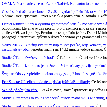
OVM: Vláda slibuje více peněz pro školství. Na papíru to ale není,
České století očima osobností. Zvláštní vydání pořadu Jak to vidí k 1
Václav Cílek, spisovatel Pavel Kosatík a politoložka Vladimíra Dvoř
Daniel Münich: Platy a výzkum gramotností učitelů (Podcast o vzděláva
odborníkem, kterému je dán prostor pro prezentaci jeho práce a názo
a cíle vzdělávací politiky. Prvním hostem pořadu je doc. Daniel Münic
pedagogů a prezentaci zjištění o úrovních vybraných gramotností učit
Volby 2018 - Ovlivňují kvalitu zastupitelstva peníze, resp. odměny za 
zastupitelstev obcí
, reportáž začíná na 14:32 minutě videozáznamu, Č
Studio ČT24 - Zvyšování důchodů
, ČT24 - Studio ČT24 ve 14:03 hod
Studio ČT24 - Jak douho je možné udržet současný penzijní systém?
Švejnar: Obavy z přehřívání ekonomiky jsou přehnané, stejně jako že
Petr Šabata: Učitelům bude třeba přidat ještě další miliardy
, Český roz
Senioři přibírají na váze
, Česká televize, hlavní zpravodajský pořad U
Study: Differences in young teachers´literacy, maths skills widening
,
Studie: Kvalita mladých učitelů v Česku je silně nevyrovnaná
, ČTK, 