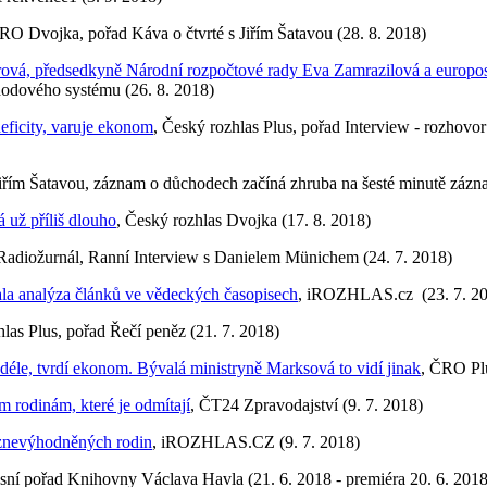
RO Dvojka, pořad Káva o čtvrté s Jiřím Šatavou (28. 8. 2018)
erová, předsedkyně Národní rozpočtové rady Eva Zamrazilová a europ
chodového systému (26. 8. 2018)
eficity, varuje ekonom
, Český rozhlas Plus, pořad Interview - rozhov
Jiřím Šatavou, záznam o důchodech začíná zhruba na šesté minutě zázn
 už příliš dlouho
, Český rozhlas Dvojka (17. 8. 2018)
 Radiožurnál, Ranní Interview s Danielem Münichem (24. 7. 2018)
ala analýza článků ve vědeckých časopisech
, iROZHLAS.cz (23. 7. 2
hlas Plus, pořad Řečí peněz (21. 7. 2018)
déle, tvrdí ekonom. Bývalá ministryně Marksová to vidí jinak
, ČRO Plu
 rodinám, které je odmítají
, ČT24 Zpravodajství (9. 7. 2018)
e znevýhodněných rodin
, iROZHLAS.CZ (9. 7. 2018)
kusní pořad Knihovny Václava Havla (21. 6. 2018 - premiéra 20. 6. 2018