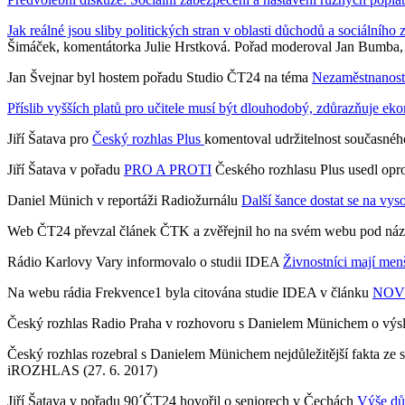
Jak reálné jsou sliby politických stran v oblasti důchodů a sociálního
Šimáček, komentátorka Julie Hrstková. Pořad moderoval Jan Bumba,
Jan Švejnar byl hostem pořadu Studio ČT24 na téma
Nezaměstnanost
Příslib vyšších platů pro učitele musí být dlouhodobý, zdůrazňuje 
Jiří Šatava pro
Český rozhlas Plus
komentoval udržitelnost současné
Jiří Šatava v pořadu
PRO A PROTI
Českého rozhlasu Plus usedl opr
Daniel Münich v reportáži Radiožurnálu
Další šance dostat se na vys
Web ČT24 převzal článek ČTK a zvěřejnil ho na svém webu pod n
Rádio Karlovy Vary informovalo o studii IDEA
Živnostníci mají men
Na webu rádia Frekvence1 byla citována studie IDEA v článku
NOVÁ 
Český rozhlas Radio Praha v rozhovoru s Danielem Münichem o výsl
Český rozhlas rozebral s Danielem Münichem nejdůležitější fakta ze s
iROZHLAS (27. 6. 2017)
Jiří Šatava v pořadu 90´ČT24 hovořil o seniorech v Čechách
Výše dů