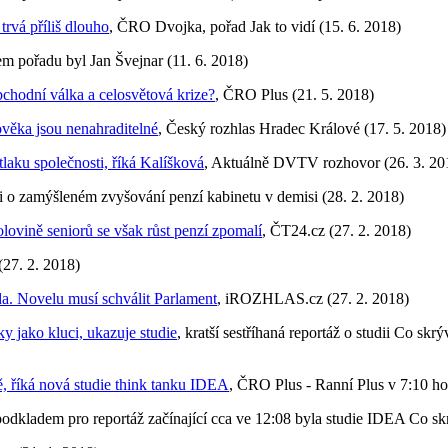
rvá příliš dlouho
, ČRO Dvojka, pořad Jak to vidí (15. 6. 2018)
em pořadu byl Jan Švejnar (11. 6. 2018)
chodní válka a celosvětová krize?
, ČRO Plus (21. 5. 2018)
ověka jsou nenahraditelné
, Český rozhlas Hradec Králové (17. 5. 2018)
aku společnosti, říká Kalíšková
, Aktuálně DVTV rozhovor (26. 3. 20
si o zamýšleném zvyšování penzí kabinetu v demisi (28. 2. 2018)
ovině seniorů se však růst penzí zpomalí
, ČT24.cz (27. 2. 2018)
(27. 2. 2018)
áda. Novelu musí schválit Parlament
, iROZHLAS.cz (27. 2. 2018)
y jako kluci, ukazuje studie
, kratší sestříhaná reportáž o studii Co s
ě, říká nová studie think tanku IDEA
, ČRO Plus - Ranní Plus v 7:10 ho
podkladem pro reportáž začínající cca ve 12:08 byla studie IDEA Co s