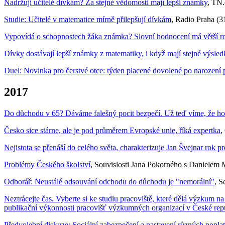
Nadržují učitelé dívkám? Za stejné vědomosti mají lepší známky
, TN.
Studie: Učitelé v matematice mírně přilepšují dívkám
, Radio Praha (3
Vypovídá o schopnostech žáka známka? Slovní hodnocení má větší roz
Dívky dostávají lepší známky z matematiky, i když mají stejné výsledk
Duel: Novinka pro čerstvé otce: týden placené dovolené po narození
2017
Do důchodu v 65? Dáváme falešný pocit bezpečí. Už teď víme, že ho
Česko sice stárne, ale je pod průměrem Evropské unie, říká expertka
,
Nejistota se přenáší do celého světa, charakterizuje Jan Švejnar rok
Problémy Českého školství
, Souvislosti Jana Pokorného s Danielem 
Odborář: Neustálé odsouvání odchodu do důchodu je "nemorální"
, S
N
eztrácejte čas. Vyberte si ke studiu pracoviště, které dělá výzkum n
publikační výkonnosti pracovišť výzkumných organizací v České rep
Předvolební diskuze: Sociální zabezpečení a nastavení různých poplat