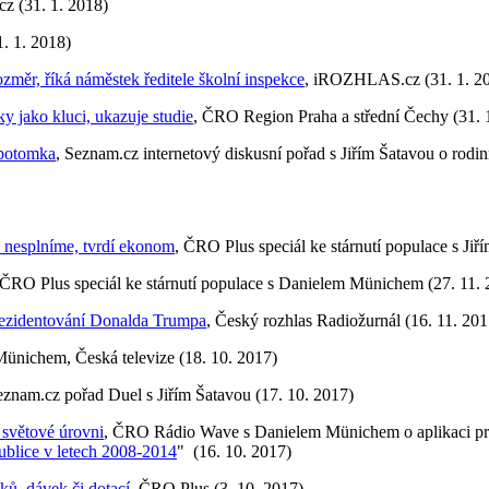
cz (31. 1. 2018)
1. 1. 2018)
měr, říká náměstek ředitele školní inspekce
, iROZHLAS.cz (31. 1. 201
y jako kluci, ukazuje studie
, ČRO Region Praha a střední Čechy (31. 
 potomka
, Seznam.cz internetový diskusní pořad s Jiřím Šatavou o rodinn
 nesplníme, tvrdí ekonom
, ČRO Plus speciál ke stárnutí populace s Jiř
 ČRO Plus speciál ke stárnutí populace s Danielem Münichem (27. 11. 
 prezidentování Donalda Trumpa
, Český rozhlas Radiožurnál (16. 11. 201
Münichem, Česká televize (18. 10. 2017)
eznam.cz pořad Duel s Jiřím Šatavou (17. 10. 2017)
a světové úrovni
, ČRO Rádio Wave s Danielem Münichem o aplikaci pr
ublice v letech 2008-2014
" (16. 10. 2017)
ků, dávek či dotací
, ČRO Plus (3. 10. 2017)