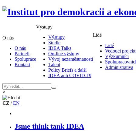
Výstupy
Lidé
Výstupy
O nás
Studie
Lidé
O nás
IDEA Talks
Vedoucí projekt
Partneři
On-line výstupy
Výzkumníci
Spolupráce
Vývoj nezaměstnanosti
Spolupracovníc
Kontakt
Talent
Administrativa
Policy Briefs a další
IDEA anti COVID-19
×
CZ
/
EN
Jsme think tank IDEA