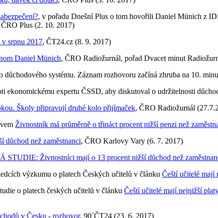
 zabezpečení?
, v pořadu Dnešní Plus o tom hovořili Daniel Münich z I
 ČRO Plus (2. 10. 2017)
 v srpnu 2017
, ČT24.cz (8. 9. 2017)
ekonom Daniel Münich
, ČRO Radiožurnál, pořad Dvacet minut Radiožurná
ho důchodového systému. Záznam rozhovoru začíná zhruba na 10. minu
oti ekonomickému expertu ČSSD, aby diskutoval o udržitelnosti důcho
okou. Školy připravují druhé kolo přijímaček
, ČRO Radiožurnál (27.7.
ázvem
Živnostník má průměrně o třináct procent nižší penzi než zaměstn
ší důchod než zaměstnanci
, ČRO Karlovy Vary (6. 7. 2017)
STUDIE: Živnostníci mají o 13 procent nižší důchod než zaměstnan
edcích výzkumu o platech Českých učitelů v článku
Čeští učitelé mají
tudie o platech českých učitelů v článku
Čeští učitelé mají nejnižší pl
chodů v Česku - rozhovor
, 90´ČT24 (23. 6. 2017)