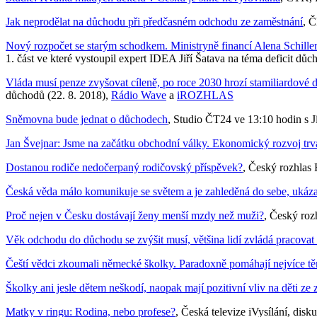
Jak neprodělat na důchodu při předčasném odchodu ze zaměstnání
, Č
Nový rozpočet se starým schodkem. Ministryně financí Alena Schill
1. část ve které vystoupil expert IDEA Jiří Šatava na téma deficit dů
Vláda musí penze zvyšovat cíleně, po roce 2030 hrozí stamiliardové d
důchodů (22. 8. 2018),
Rádio Wave
a
iROZHLAS
Sněmovna bude jednat o důchodech
, Studio ČT24 ve 13:10 hodin s 
Jan Švejnar: Jsme na začátku obchodní války. Ekonomický rozvoj trvá
Dostanou rodiče nedočerpaný rodičovský příspěvek?
, Český rozhlas
Česká věda málo komunikuje se světem a je zahleděná do sebe, ukáz
Proč nejen v Česku dostávají ženy menší mzdy než muži?
, Český roz
Věk odchodu do důchodu se zvýšit musí, většina lidí zvládá pracovat 
Čeští vědci zkoumali německé školky. Paradoxně pomáhají nejvíce těm
Školky ani jesle dětem neškodí, naopak mají pozitivní vliv na děti z
Matky v ringu: Rodina, nebo profese?
, Česká televize iVysílání, dis