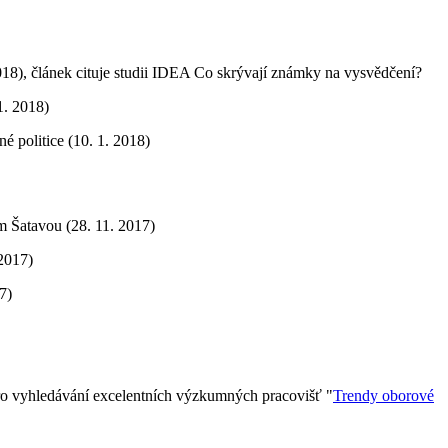
8), článek cituje studii IDEA Co skrývají známky na vysvědčení?
1. 2018)
é politice (10. 1. 2018)
ím Šatavou (28. 11. 2017)
2017)
7)
o vyhledávání excelentních výzkumných pracovišť "
Trendy oborové