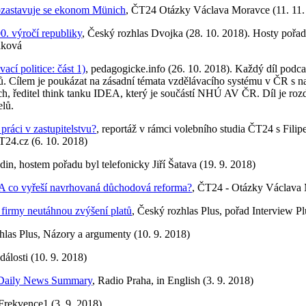
 pozastavuje se ekonom Münich
, ČT24 Otázky Václava Moravce (11. 11.
00. výročí republiky
, Český rozhlas Dvojka (28. 10. 2018). Hosty pořad
áková
cí politice: část 1)
, pedagogicke.info (26. 10. 2018). Každý díl podcas
rů. Cílem je poukázat na zásadní témata vzdělávacího systému v ČR s na
h, ředitel think tanku IDEA, který je součástí NHÚ AV ČR. Díl je rozdě
elů.
práci v zastupitelstvu?
, reportáž v rámci volebního studia ČT24 s Fili
T24.cz (6. 10. 2018)
in, hostem pořadu byl telefonicky Jiří Šatava (19. 9. 2018)
 A co vyřeší navrhovaná důchodová reforma?
, ČT24 - Otázky Václava M
 firmy neutáhnou zvýšení platů
, Český rozhlas Plus, pořad Interview Pl
hlas Plus, Názory a argumenty (10. 9. 2018)
dálosti (10. 9. 2018)
Daily News Summary
, Radio Praha, in English (3. 9. 2018)
Frekvence1 (3. 9. 2018)