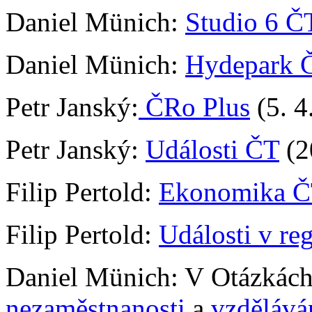
Daniel Münich:
Studio 6 Č
Daniel Münich:
Hydepark
Petr Janský:
ČRo Plus
(5. 4
Petr Janský:
Události ČT
(2
Filip Pertold:
Ekonomika 
Filip Pertold:
Události v re
Daniel Münich: V Otázkác
nezaměstnanosti
a
vzdělává