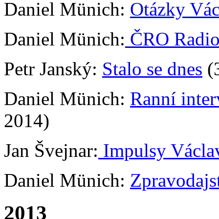
Daniel Münich:
Otázky Vác
Daniel Münich:
ČRO Radio
Petr Janský:
Stalo se dnes
(3
Daniel Münich:
Ranní inte
2014)
Jan Švejnar:
Impulsy Václa
Daniel Münich:
Zpravodaj
2013