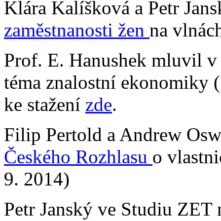
Klára Kalíšková a Petr Jans
zaměstnanosti žen
na vlnác
Prof. E. Hanushek mluvil 
téma znalostní ekonomiky (
ke stažení
zde
.
Filip Pertold a Andrew Osw
Českého Rozhlasu
o vlastn
9. 2014)
Petr Janský ve Studiu ZET