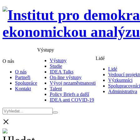
Výstupy
Lidé
Výstupy
O nás
Studie
Lidé
O nás
IDEA Talks
Vedoucí projekt
Partneři
On-line výstupy
Výzkumníci
Spolupráce
Vývoj nezaměstnanosti
Spolupracovníc
Kontakt
Talent
Administrativa
Policy Briefs a další
IDEA anti COVID-19
×