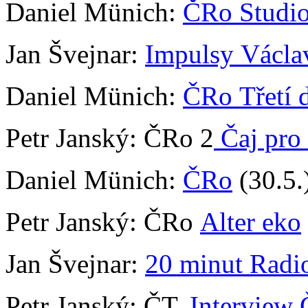
Daniel Münich:
ČRo Studi
Jan Švejnar:
Impulsy Václa
Daniel Münich:
ČRo Třetí
Petr Janský: ČRo 2
Čaj pro
Daniel Münich:
ČRo
(30.5.
Petr Janský: ČRo
Alter eko
Jan Švejnar:
20 minut Radi
Petr Janský: ČT,
Interview 