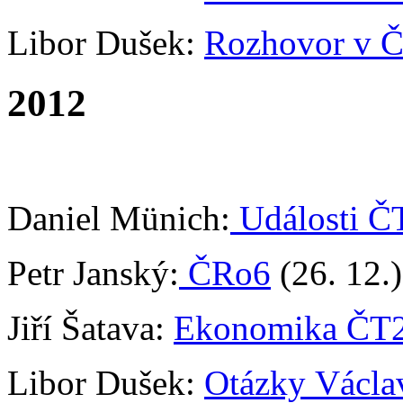
Libor Dušek:
Rozhovor v Č
2012
Daniel Münich:
Události Č
Petr Janský:
ČRo6
(26. 12.)
Jiří Šatava:
Ekonomika ČT
Libor Dušek:
Otázky Václa