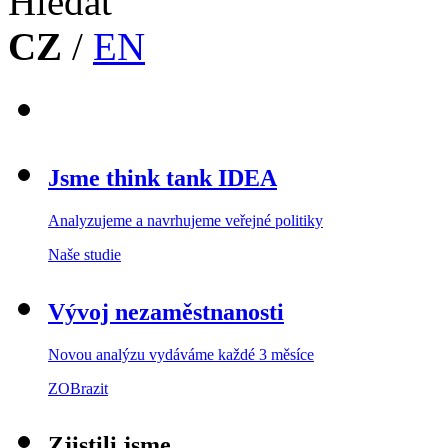
CZ
/
EN
Jsme think tank IDEA
Analyzujeme a navrhujeme veřejné politiky
Naše studie
Vývoj nezaměstnanosti
Novou analýzu vydáváme každé 3 měsíce
ZOBrazit
Zjistili jsme