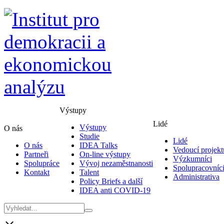
Výstupy
Lidé
Výstupy
O nás
Studie
Lidé
O nás
IDEA Talks
Vedoucí projekt
Partneři
On-line výstupy
Výzkumníci
Spolupráce
Vývoj nezaměstnanosti
Spolupracovníc
Kontakt
Talent
Administrativa
Policy Briefs a další
IDEA anti COVID-19