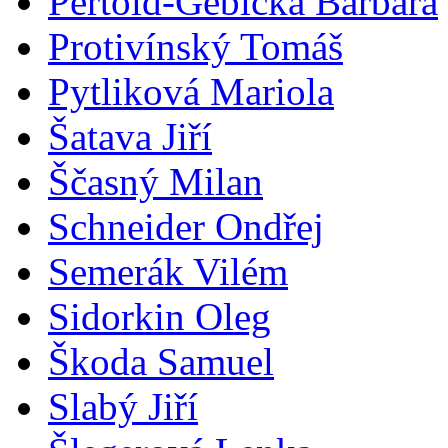
Pertold-Gebicka Barbara
Protivínský Tomáš
Pytliková Mariola
Šatava Jiří
Ščasný Milan
Schneider Ondřej
Semerák Vilém
Sidorkin Oleg
Škoda Samuel
Slabý Jiří