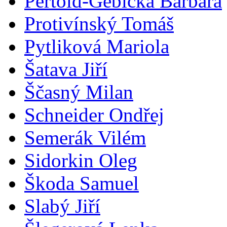
Pertold-Gebicka Barbara
Protivínský Tomáš
Pytliková Mariola
Šatava Jiří
Ščasný Milan
Schneider Ondřej
Semerák Vilém
Sidorkin Oleg
Škoda Samuel
Slabý Jiří