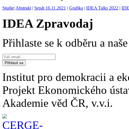
Studie
|
Abstrakt
|
Senát 16.11.2021
|
Grafika
|
IDEA Talks 2022
|
IDE
IDEA Zpravodaj
Přihlaste se k odběru a naš
Institut pro demokracii a 
Projekt Ekonomického úst
Akademie věd ČR, v.v.i.