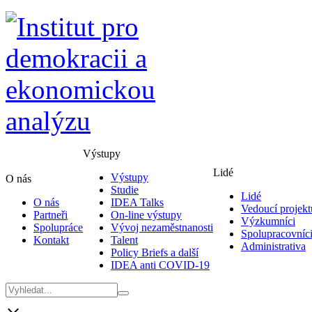
Výstupy
Lidé
Výstupy
O nás
Studie
Lidé
O nás
IDEA Talks
Vedoucí projekt
Partneři
On-line výstupy
Výzkumníci
Spolupráce
Vývoj nezaměstnanosti
Spolupracovníc
Kontakt
Talent
Administrativa
Policy Briefs a další
IDEA anti COVID-19