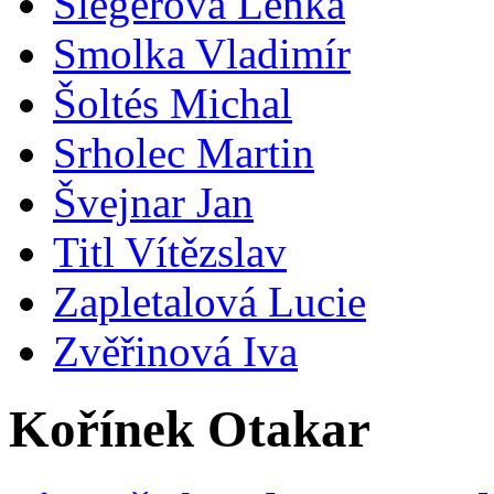
Šlegerová Lenka
Smolka Vladimír
Šoltés Michal
Srholec Martin
Švejnar Jan
Titl Vítězslav
Zapletalová Lucie
Zvěřinová Iva
Kořínek Otakar