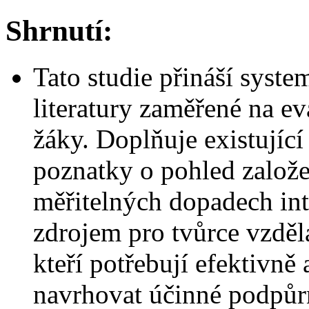
Shrnutí:
Tato studie přináší syst
literatury zaměřené na e
žáky. Doplňuje existujíc
poznatky o pohled založ
měřitelných dopadech int
zdrojem pro tvůrce vzdělá
kteří potřebují efektivně
navrhovat účinné podpů