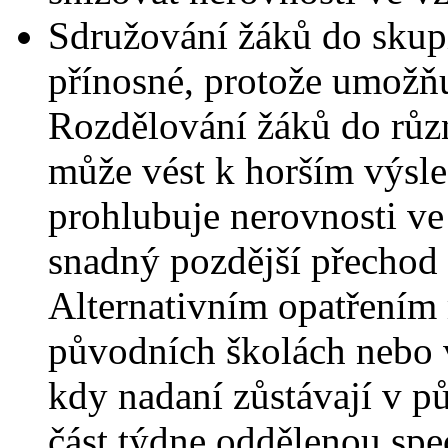
Sdružování žáků do skup
přínosné, protože umožňu
Rozdělování žáků do růz
může vést k horším výsle
prohlubuje nerovnosti ve
snadný pozdější přechod 
Alternativním opatřením
původních školách nebo v
kdy nadaní zůstávají v p
část týdne oddělenou spe