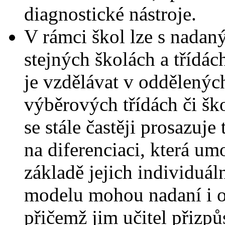
diagnostické nástroje.
V rámci škol lze s nadan
stejných školách a třídác
je vzdělávat v oddělenýc
výběrových třídách či ško
se stále častěji prosazuj
na diferenciaci, která um
základě jejich individuá
modelu mohou nadaní i ost
přičemž jim učitel přizp