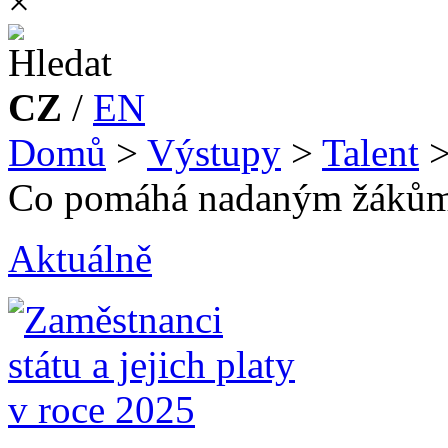
×
CZ
/
EN
Domů
>
Výstupy
>
Talent
Co pomáhá nadaným žáků
Aktuálně