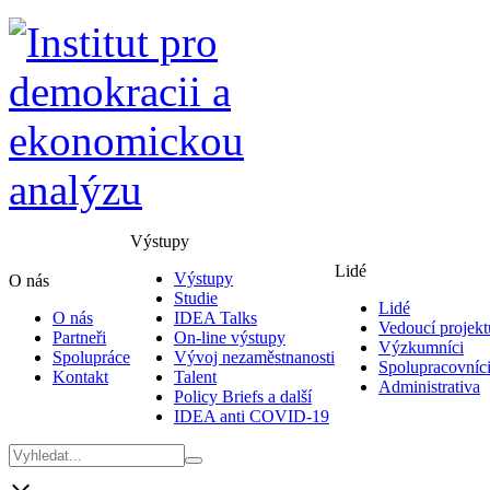
Výstupy
Lidé
Výstupy
O nás
Studie
Lidé
O nás
IDEA Talks
Vedoucí projekt
Partneři
On-line výstupy
Výzkumníci
Spolupráce
Vývoj nezaměstnanosti
Spolupracovníc
Kontakt
Talent
Administrativa
Policy Briefs a další
IDEA anti COVID-19