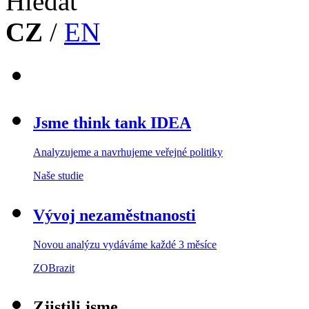
CZ
/
EN
Jsme think tank IDEA
Analyzujeme a navrhujeme veřejné politiky
Naše studie
Vývoj nezaměstnanosti
Novou analýzu vydáváme každé 3 měsíce
ZOBrazit
Zjistili jsme