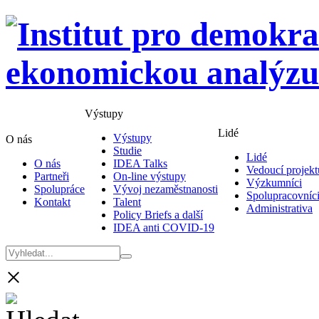
Výstupy
Lidé
Výstupy
O nás
Studie
Lidé
O nás
IDEA Talks
Vedoucí projekt
Partneři
On-line výstupy
Výzkumníci
Spolupráce
Vývoj nezaměstnanosti
Spolupracovníc
Kontakt
Talent
Administrativa
Policy Briefs a další
IDEA anti COVID-19
×