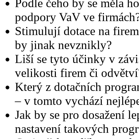
Podle čeho by se měla h
podpory VaV ve firmách
Stimulují dotace na fire
by jinak nevznikly?
Liší se tyto účinky v záv
velikosti firem či odvětví
Který z dotačních prog
– v tomto vychází nejlép
Jak by se pro dosažení l
nastavení takových prog