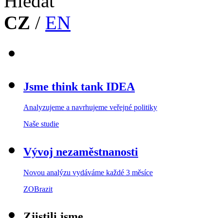
CZ
/
EN
Jsme think tank IDEA
Analyzujeme a navrhujeme veřejné politiky
Naše studie
Vývoj nezaměstnanosti
Novou analýzu vydáváme každé 3 měsíce
ZOBrazit
Zjistili jsme