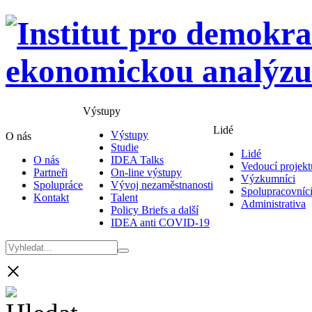
Výstupy
Lidé
Výstupy
O nás
Studie
Lidé
O nás
IDEA Talks
Vedoucí projekt
Partneři
On-line výstupy
Výzkumníci
Spolupráce
Vývoj nezaměstnanosti
Spolupracovníc
Kontakt
Talent
Administrativa
Policy Briefs a další
IDEA anti COVID-19
×